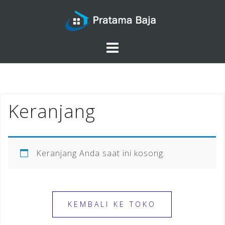
Skip
to
content
Keranjang
Keranjang Anda saat ini kosong.
KEMBALI KE TOKO