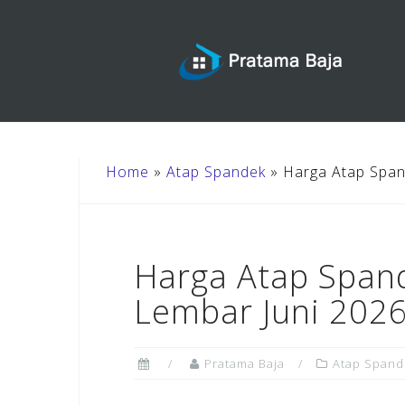
Skip
to
content
Home
»
Atap Spandek
»
Harga Atap Span
Harga Atap Span
Lembar Juni 202
Pratama Baja
Atap Spand