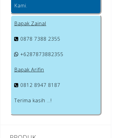
Kami.
Bapak Zainal
0878 7388 2355
+6287873882355
Bapak Arifin
0812 8947 8187
Terima kasih …!
PRODUK