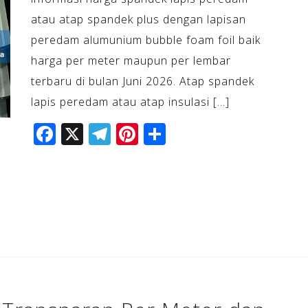
atau atap spandek plus dengan lapisan
peredam alumunium bubble foam foil baik
harga per meter maupun per lembar
terbaru di bulan Juni 2026. Atap spandek
lapis peredam atau atap insulasi […]
F
X
T
Pi
S
a
el
n
h
c
e
te
ar
e
gr
r
e
b
a
e
o
m
st
o
k