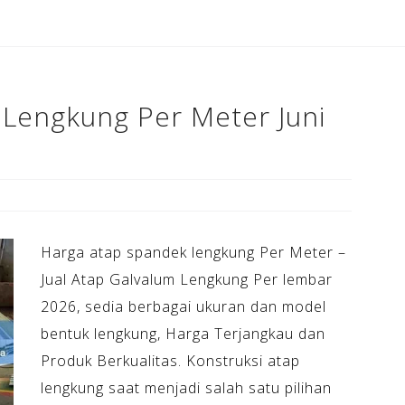
b
a
e
o
m
st
o
k
Lengkung Per Meter Juni
Harga atap spandek lengkung Per Meter –
Jual Atap Galvalum Lengkung Per lembar
2026, sedia berbagai ukuran dan model
bentuk lengkung, Harga Terjangkau dan
Produk Berkualitas. Konstruksi atap
lengkung saat menjadi salah satu pilihan