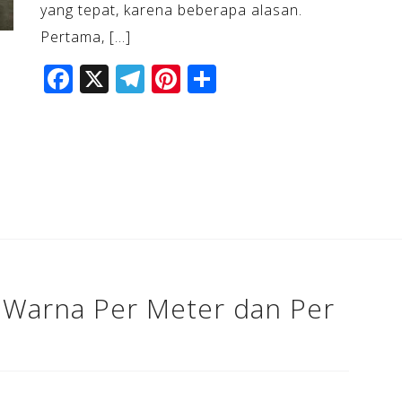
yang tepat, karena beberapa alasan.
Pertama, […]
F
X
T
Pi
S
a
el
n
h
c
e
te
ar
e
gr
r
e
b
a
e
o
m
st
o
k
 Warna Per Meter dan Per