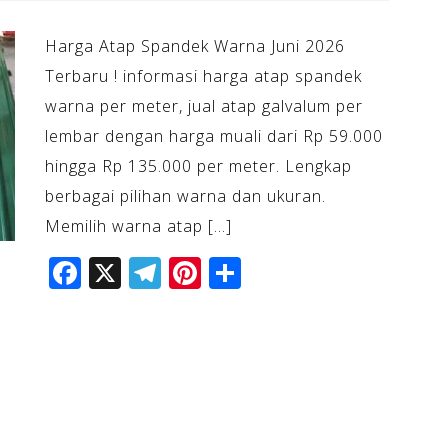
Harga Atap Spandek Warna Juni 2026
Terbaru ! informasi harga atap spandek
warna per meter, jual atap galvalum per
lembar dengan harga muali dari Rp 59.000
hingga Rp 135.000 per meter. Lengkap
berbagai pilihan warna dan ukuran.
Memilih warna atap […]
F
X
T
Pi
S
a
el
n
h
c
e
te
ar
e
gr
r
e
b
a
e
o
m
st