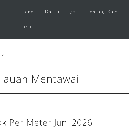
Home
Daftar Harga
Tentang Kami
Toko
wai
ulauan Mentawai
ok Per Meter Juni 2026