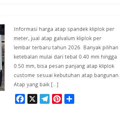
Informasi harga atap spandek kliplok per
meter, jual atap galvalum kliplok per
lembar terbaru tahun 2026. Banyak pilihan
ketebalan mulai dari tebal 0.40 mm hingga
0.50 mm, bisa pesan panjang atap kliplok
custome sesuai kebutuhan atap bangunan.
Atap yang baik […]
F
X
T
Pi
S
a
el
n
h
c
e
te
ar
e
gr
r
e