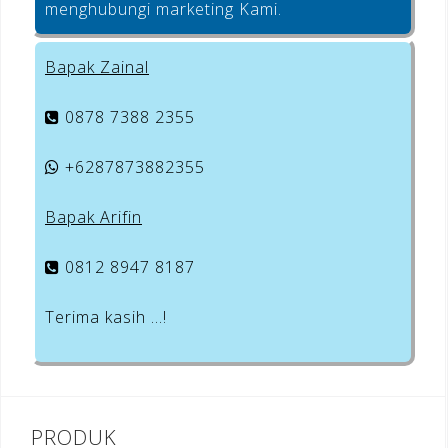
menghubungi marketing Kami.
Bapak Zainal
0878 7388 2355
+6287873882355
Bapak Arifin
0812 8947 8187
Terima kasih …!
PRODUK