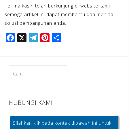
Terima kasih telah berkunjung di website kami
semoga artikel ini dapat membantu dan menjadi
solusi pembangunan anda.
F
X
T
Pi
S
a
el
n
h
c
e
te
ar
e
gr
r
e
Cari
b
a
e
untuk:
o
m
st
o
k
HUBUNGI KAMI
Silahkan klik pada kontak dibawah ini untuk