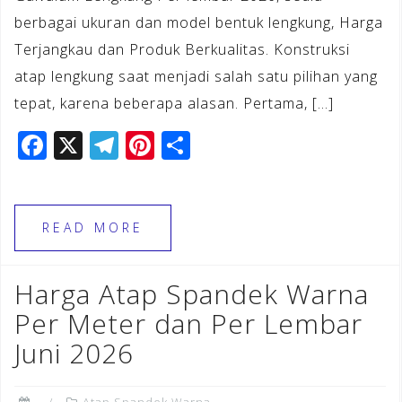
berbagai ukuran dan model bentuk lengkung, Harga
Terjangkau dan Produk Berkualitas. Konstruksi
atap lengkung saat menjadi salah satu pilihan yang
tepat, karena beberapa alasan. Pertama, […]
F
X
T
Pi
S
a
el
n
h
c
e
te
ar
e
gr
r
e
READ MORE
b
a
e
o
m
st
Harga Atap Spandek Warna
o
Per Meter dan Per Lembar
k
Juni 2026
Atap Spandek Warna