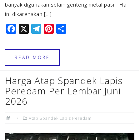
banyak digunakan selain genteng metal pasir. Hal
ini dikarenakan […]
F
X
T
Pi
S
a
el
n
h
c
e
te
ar
e
gr
r
e
READ MORE
b
a
e
o
m
st
Harga Atap Spandek Lapis
o
Peredam Per Lembar Juni
k
2026
Atap Spandek Lapis Peredam