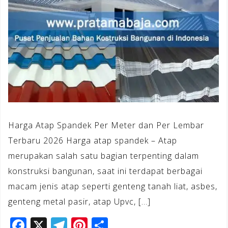
Harga Atap Spandek Per Meter dan Per Lembar
Terbaru 2026 Harga atap spandek – Atap
merupakan salah satu bagian terpenting dalam
konstruksi bangunan, saat ini terdapat berbagai
macam jenis atap seperti genteng tanah liat, asbes,
genteng metal pasir, atap Upvc, […]
F
X
T
Pi
S