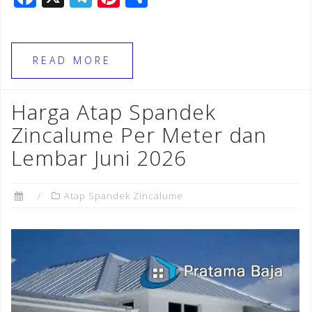
a
el
n
h
c
e
te
ar
e
gr
r
e
READ MORE
b
a
e
o
m
st
Harga Atap Spandek
o
Zincalume Per Meter dan
k
Lembar Juni 2026
Atap Spandek Zincalume