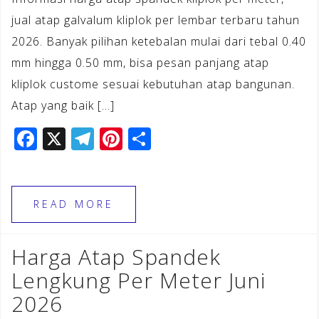
jual atap galvalum kliplok per lembar terbaru tahun
2026. Banyak pilihan ketebalan mulai dari tebal 0.40
mm hingga 0.50 mm, bisa pesan panjang atap
kliplok custome sesuai kebutuhan atap bangunan.
Atap yang baik […]
F
X
T
Pi
S
a
el
n
h
c
e
te
ar
e
gr
r
e
READ MORE
b
a
e
o
m
st
Harga Atap Spandek
o
Lengkung Per Meter Juni
k
2026