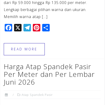
dari Rp 59.000 hingga Rp 135.000 per meter.
Lengkap berbagai pilihan warna dan ukuran.
Memilih warna atap […]
F
X
T
Pi
S
a
el
n
h
c
e
te
ar
e
gr
r
e
READ MORE
b
a
e
o
m
st
Harga Atap Spandek Pasir
o
Per Meter dan Per Lembar
k
Juni 2026
Atap Spandek Pasir