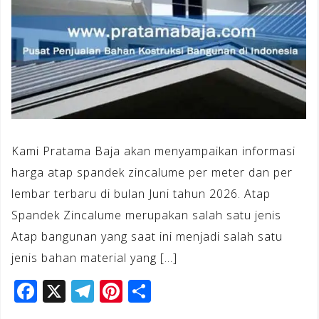
Kami Pratama Baja akan menyampaikan informasi
harga atap spandek zincalume per meter dan per
lembar terbaru di bulan Juni tahun 2026. Atap
Spandek Zincalume merupakan salah satu jenis
Atap bangunan yang saat ini menjadi salah satu
jenis bahan material yang […]
F
X
T
Pi
S
a
el
n
h