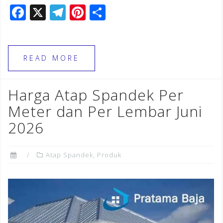
F
X
T
Pi
S
a
el
n
h
c
e
te
ar
e
gr
r
e
READ MORE
b
a
e
o
m
st
Harga Atap Spandek Per
o
Meter dan Per Lembar Juni
k
2026
Atap Spandek
,
Produk