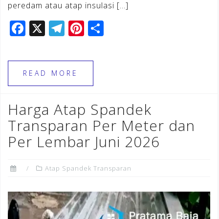
peredam atau atap insulasi […]
F
X
T
Pi
S
a
el
n
h
c
e
te
ar
e
gr
r
e
READ MORE
b
a
e
o
m
st
Harga Atap Spandek
o
Transparan Per Meter dan
k
Per Lembar Juni 2026
Atap Spandek Transparan