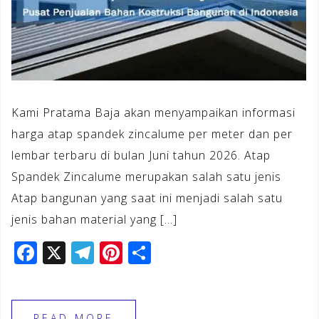
Kami Pratama Baja akan menyampaikan informasi
harga atap spandek zincalume per meter dan per
lembar terbaru di bulan Juni tahun 2026. Atap
Spandek Zincalume merupakan salah satu jenis
Atap bangunan yang saat ini menjadi salah satu
jenis bahan material yang […]
F
X
T
Pi
S
a
el
n
h
c
e
te
ar
READ MORE