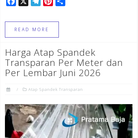
F
X
T
Pi
S
a
el
n
h
c
e
te
ar
e
gr
r
e
READ MORE
b
a
e
o
m
st
Harga Atap Spandek
o
Transparan Per Meter dan
k
Per Lembar Juni 2026
Atap Spandek Transparan