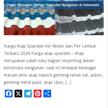
Harga Atap Spandek Per Meter dan Per Lembar
Terbaru 2026 Harga atap spandek – Atap
merupakan salah satu bagian terpenting dalam
konstruksi bangunan, saat ini terdapat berbagai
macam jenis atap seperti genteng tanah liat, asbes,
genteng metal pasir, atap Upvc, […]
F
X
T
Pi
S
a
el
n
h