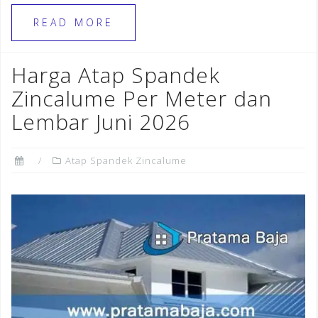
c
e
te
ar
e
gr
r
e
READ MORE
b
a
e
o
m
st
Harga Atap Spandek
o
Zincalume Per Meter dan
k
Lembar Juni 2026
Atap Spandek Zincalume