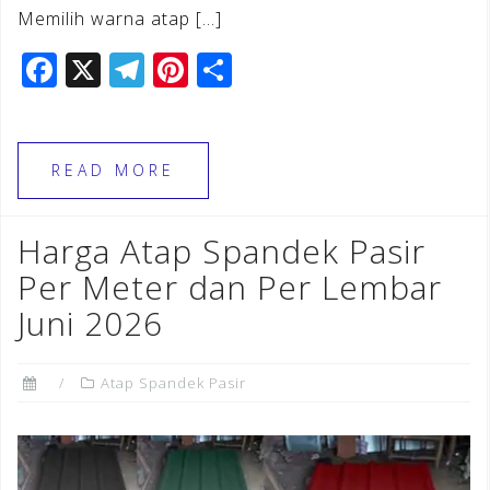
Memilih warna atap […]
F
X
T
Pi
S
a
el
n
h
c
e
te
ar
e
gr
r
e
READ MORE
b
a
e
o
m
st
Harga Atap Spandek Pasir
o
Per Meter dan Per Lembar
k
Juni 2026
Atap Spandek Pasir