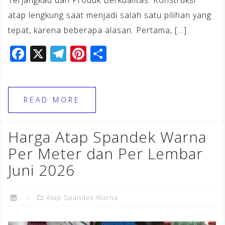
Terjangkau dan Produk Berkualitas. Konstruksi
atap lengkung saat menjadi salah satu pilihan yang
tepat, karena beberapa alasan. Pertama, […]
F
X
T
Pi
S
a
el
n
h
c
e
te
ar
e
gr
r
e
READ MORE
b
a
e
o
m
st
Harga Atap Spandek Warna
o
Per Meter dan Per Lembar
k
Juni 2026
Atap Spandek Warna