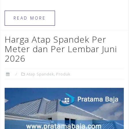
a
el
n
h
c
e
te
ar
e
gr
r
e
READ MORE
b
a
e
o
m
st
Harga Atap Spandek Per
o
Meter dan Per Lembar Juni
k
2026
Atap Spandek
,
Produk