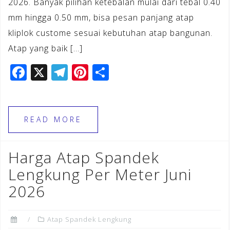
2026. Banyak pilihan ketebalan mulai dari tebal 0.40
mm hingga 0.50 mm, bisa pesan panjang atap
kliplok custome sesuai kebutuhan atap bangunan.
Atap yang baik […]
F
X
T
Pi
S
a
el
n
h
c
e
te
ar
e
gr
r
e
READ MORE
b
a
e
o
m
st
Harga Atap Spandek
o
Lengkung Per Meter Juni
k
2026
Atap Spandek Lengkung