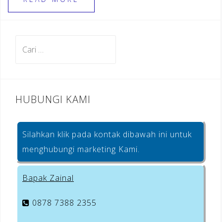
e
gr
r
e
b
a
e
o
m
st
Cari
o
untuk:
k
HUBUNGI KAMI
Silahkan klik pada kontak dibawah ini untuk
menghubungi marketing Kami.
Bapak Zainal
0878 7388 2355