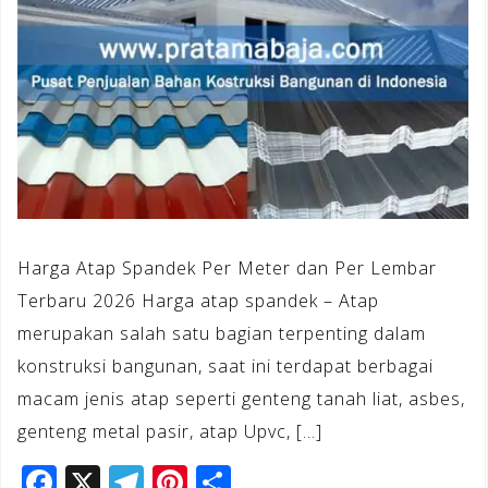
Harga Atap Spandek Per Meter dan Per Lembar
Terbaru 2026 Harga atap spandek – Atap
merupakan salah satu bagian terpenting dalam
konstruksi bangunan, saat ini terdapat berbagai
macam jenis atap seperti genteng tanah liat, asbes,
genteng metal pasir, atap Upvc, […]
F
X
T
Pi
S