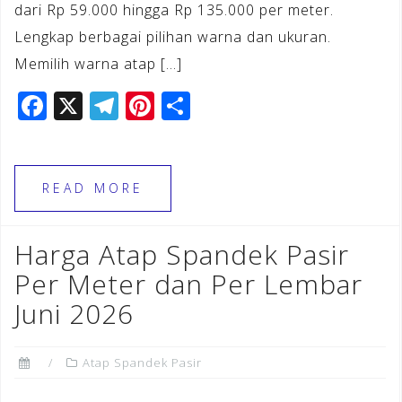
dari Rp 59.000 hingga Rp 135.000 per meter.
Lengkap berbagai pilihan warna dan ukuran.
Memilih warna atap […]
F
X
T
Pi
S
a
el
n
h
c
e
te
ar
e
gr
r
e
READ MORE
b
a
e
o
m
st
Harga Atap Spandek Pasir
o
Per Meter dan Per Lembar
k
Juni 2026
Atap Spandek Pasir