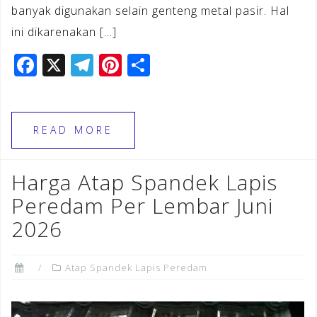
banyak digunakan selain genteng metal pasir. Hal
ini dikarenakan […]
F
X
T
Pi
S
a
el
n
h
c
e
te
ar
e
gr
r
e
READ MORE
b
a
e
o
m
st
Harga Atap Spandek Lapis
o
Peredam Per Lembar Juni
k
2026
Atap Spandek Lapis Peredam