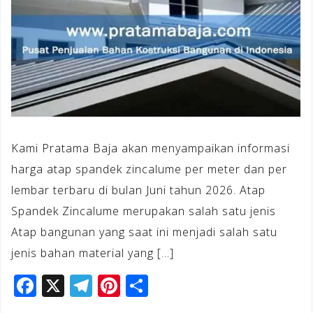
Kami Pratama Baja akan menyampaikan informasi
harga atap spandek zincalume per meter dan per
lembar terbaru di bulan Juni tahun 2026. Atap
Spandek Zincalume merupakan salah satu jenis
Atap bangunan yang saat ini menjadi salah satu
jenis bahan material yang […]
F
X
T
Pi
S
a
el
n
h