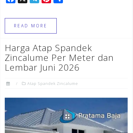
a
el
n
h
c
e
te
ar
e
gr
r
e
READ MORE
b
a
e
o
m
st
Harga Atap Spandek
o
Zincalume Per Meter dan
k
Lembar Juni 2026
Atap Spandek Zincalume