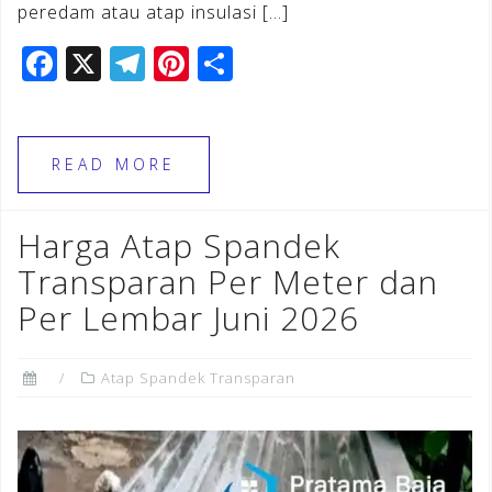
peredam atau atap insulasi […]
F
X
T
Pi
S
a
el
n
h
c
e
te
ar
e
gr
r
e
READ MORE
b
a
e
o
m
st
Harga Atap Spandek
o
Transparan Per Meter dan
k
Per Lembar Juni 2026
Atap Spandek Transparan