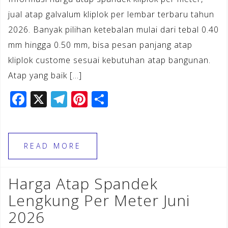
jual atap galvalum kliplok per lembar terbaru tahun
2026. Banyak pilihan ketebalan mulai dari tebal 0.40
mm hingga 0.50 mm, bisa pesan panjang atap
kliplok custome sesuai kebutuhan atap bangunan.
Atap yang baik […]
F
X
T
Pi
S
a
el
n
h
c
e
te
ar
e
gr
r
e
READ MORE
b
a
e
o
m
st
Harga Atap Spandek
o
Lengkung Per Meter Juni
k
2026