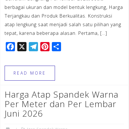
berbagai ukuran dan model bentuk lengkung, Harga
Terjangkau dan Produk Berkualitas. Konstruksi
atap lengkung saat menjadi salah satu pilihan yang
tepat, karena beberapa alasan. Pertama, […]
F
X
T
Pi
S
a
el
n
h
c
e
te
ar
e
gr
r
e
READ MORE
b
a
e
o
m
st
Harga Atap Spandek Warna
o
Per Meter dan Per Lembar
k
Juni 2026
Atap Spandek Warna