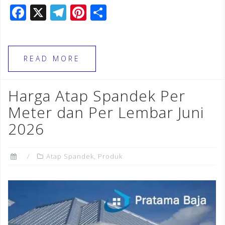
F
X
T
Pi
S
a
el
n
h
c
e
te
ar
e
gr
r
e
READ MORE
b
a
e
o
m
st
Harga Atap Spandek Per
o
Meter dan Per Lembar Juni
k
2026
Atap Spandek
,
Produk