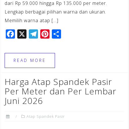
dari Rp 59.000 hingga Rp 135.000 per meter.
Lengkap berbagai pilihan warna dan ukuran.
Memilih warna atap […]
F
X
T
Pi
S
a
el
n
h
c
e
te
ar
e
gr
r
e
READ MORE
b
a
e
o
m
st
Harga Atap Spandek Pasir
o
Per Meter dan Per Lembar
k
Juni 2026
Atap Spandek Pasir