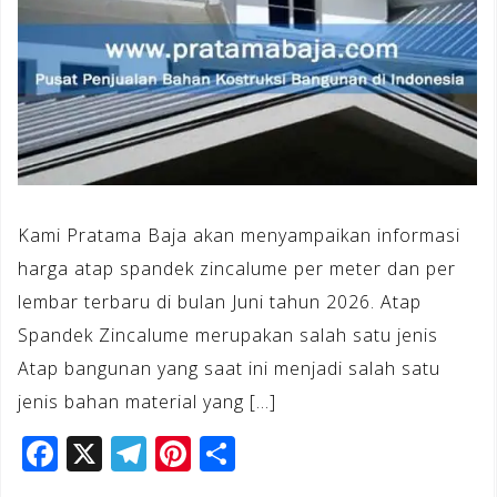
Kami Pratama Baja akan menyampaikan informasi
harga atap spandek zincalume per meter dan per
lembar terbaru di bulan Juni tahun 2026. Atap
Spandek Zincalume merupakan salah satu jenis
Atap bangunan yang saat ini menjadi salah satu
jenis bahan material yang […]
F
X
T
Pi
S
a
el
n
h