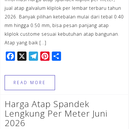
jual atap galvalum kliplok per lembar terbaru tahun
2026. Banyak pilihan ketebalan mulai dari tebal 0.40
mm hingga 0.50 mm, bisa pesan panjang atap
kliplok custome sesuai kebutuhan atap bangunan.
Atap yang baik […]
F
X
T
Pi
S
a
el
n
h
c
e
te
ar
e
gr
r
e
READ MORE
b
a
e
o
m
st
Harga Atap Spandek
o
Lengkung Per Meter Juni
k
2026