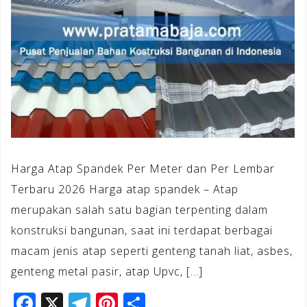
Harga Atap Spandek Per Meter dan Per Lembar
Terbaru 2026 Harga atap spandek – Atap
merupakan salah satu bagian terpenting dalam
konstruksi bangunan, saat ini terdapat berbagai
macam jenis atap seperti genteng tanah liat, asbes,
genteng metal pasir, atap Upvc, […]
F
X
T
Pi
S