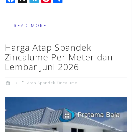
a
el
n
h
c
e
te
ar
e
gr
r
e
READ MORE
b
a
e
o
m
st
Harga Atap Spandek
o
Zincalume Per Meter dan
k
Lembar Juni 2026
Atap Spandek Zincalume