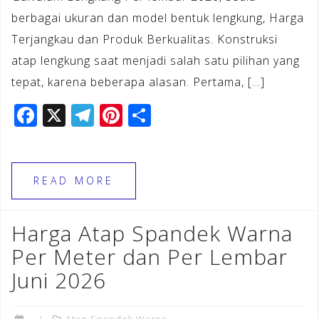
berbagai ukuran dan model bentuk lengkung, Harga
Terjangkau dan Produk Berkualitas. Konstruksi
atap lengkung saat menjadi salah satu pilihan yang
tepat, karena beberapa alasan. Pertama, […]
F
X
T
Pi
S
a
el
n
h
c
e
te
ar
e
gr
r
e
READ MORE
b
a
e
o
m
st
Harga Atap Spandek Warna
o
Per Meter dan Per Lembar
k
Juni 2026
Atap Spandek Warna