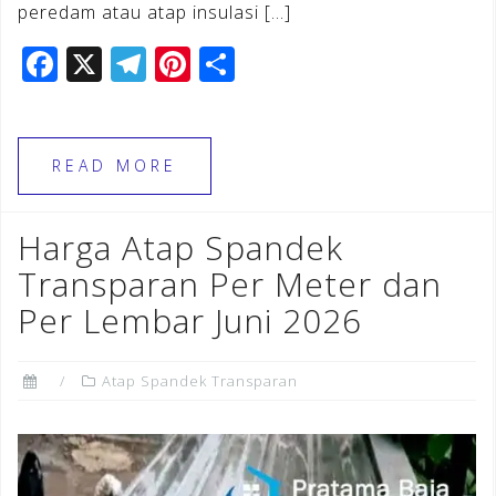
peredam atau atap insulasi […]
F
X
T
Pi
S
a
el
n
h
c
e
te
ar
e
gr
r
e
READ MORE
b
a
e
o
m
st
Harga Atap Spandek
o
Transparan Per Meter dan
k
Per Lembar Juni 2026
Atap Spandek Transparan