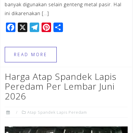
banyak digunakan selain genteng metal pasir. Hal
ini dikarenakan […]
F
X
T
Pi
S
a
el
n
h
c
e
te
ar
e
gr
r
e
READ MORE
b
a
e
o
m
st
Harga Atap Spandek Lapis
o
Peredam Per Lembar Juni
k
2026
Atap Spandek Lapis Peredam