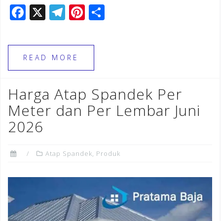
F
X
T
Pi
S
a
el
n
h
c
e
te
ar
e
gr
r
e
READ MORE
b
a
e
o
m
st
Harga Atap Spandek Per
o
Meter dan Per Lembar Juni
k
2026
Atap Spandek
,
Produk