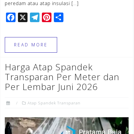
peredam atau atap insulasi […]
F
X
T
Pi
S
a
el
n
h
c
e
te
ar
e
gr
r
e
READ MORE
b
a
e
o
m
st
Harga Atap Spandek
o
Transparan Per Meter dan
k
Per Lembar Juni 2026
Atap Spandek Transparan