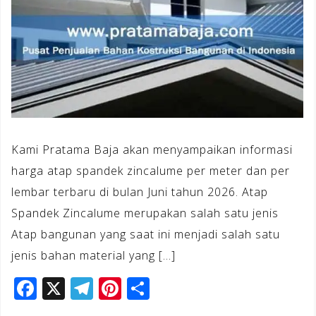
Kami Pratama Baja akan menyampaikan informasi
harga atap spandek zincalume per meter dan per
lembar terbaru di bulan Juni tahun 2026. Atap
Spandek Zincalume merupakan salah satu jenis
Atap bangunan yang saat ini menjadi salah satu
jenis bahan material yang […]
F
X
T
Pi
S
a
el
n
h