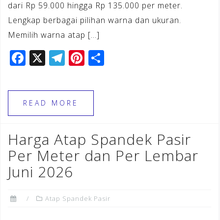
dari Rp 59.000 hingga Rp 135.000 per meter.
Lengkap berbagai pilihan warna dan ukuran.
Memilih warna atap […]
F
X
T
Pi
S
a
el
n
h
c
e
te
ar
e
gr
r
e
READ MORE
b
a
e
o
m
st
Harga Atap Spandek Pasir
o
Per Meter dan Per Lembar
k
Juni 2026
Atap Spandek Pasir