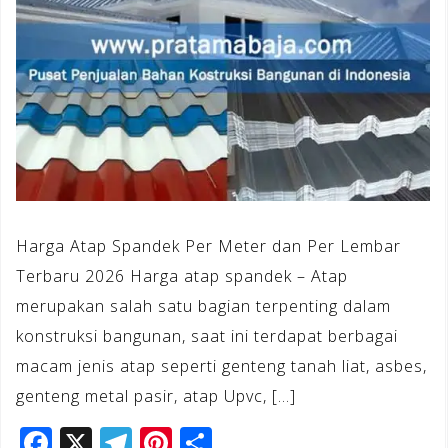
Harga Atap Spandek Per Meter dan Per Lembar
Terbaru 2026 Harga atap spandek – Atap
merupakan salah satu bagian terpenting dalam
konstruksi bangunan, saat ini terdapat berbagai
macam jenis atap seperti genteng tanah liat, asbes,
genteng metal pasir, atap Upvc, […]
F
X
T
Pi
S