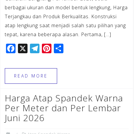
berbagai ukuran dan model bentuk lengkung, Harga
Terjangkau dan Produk Berkualitas. Konstruksi
atap lengkung saat menjadi salah satu pilihan yang
tepat, karena beberapa alasan. Pertama, […]
F
X
T
Pi
S
a
el
n
h
c
e
te
ar
e
gr
r
e
READ MORE
b
a
e
o
m
st
Harga Atap Spandek Warna
o
Per Meter dan Per Lembar
k
Juni 2026
Atap Spandek Warna