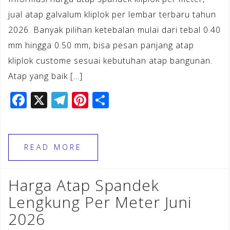
jual atap galvalum kliplok per lembar terbaru tahun
2026. Banyak pilihan ketebalan mulai dari tebal 0.40
mm hingga 0.50 mm, bisa pesan panjang atap
kliplok custome sesuai kebutuhan atap bangunan.
Atap yang baik […]
F
X
T
Pi
S
a
el
n
h
c
e
te
ar
e
gr
r
e
READ MORE
b
a
e
o
m
st
Harga Atap Spandek
o
Lengkung Per Meter Juni
k
2026