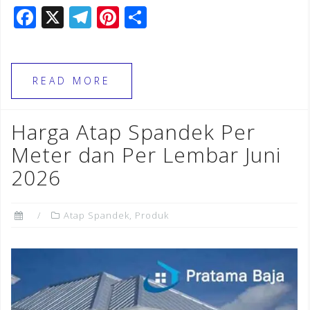
F
X
T
Pi
S
a
el
n
h
c
e
te
ar
e
gr
r
e
READ MORE
b
a
e
o
m
st
Harga Atap Spandek Per
o
Meter dan Per Lembar Juni
k
2026
Atap Spandek
,
Produk