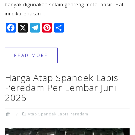
banyak digunakan selain genteng metal pasir. Hal
ini dikarenakan […]
F
X
T
Pi
S
a
el
n
h
c
e
te
ar
e
gr
r
e
READ MORE
b
a
e
o
m
st
Harga Atap Spandek Lapis
o
Peredam Per Lembar Juni
k
2026
Atap Spandek Lapis Peredam