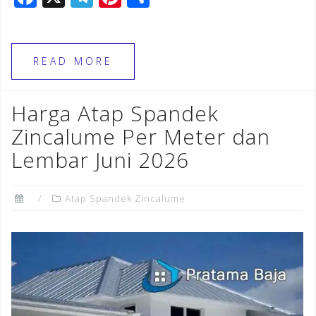
a
el
n
h
c
e
te
ar
e
gr
r
e
READ MORE
b
a
e
o
m
st
Harga Atap Spandek
o
Zincalume Per Meter dan
k
Lembar Juni 2026
Atap Spandek Zincalume