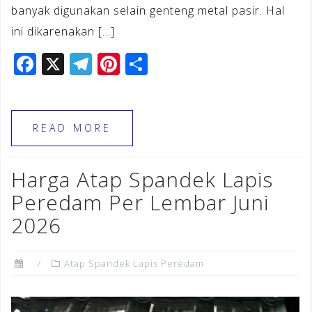
banyak digunakan selain genteng metal pasir. Hal
ini dikarenakan […]
F
X
T
Pi
S
a
el
n
h
c
e
te
ar
e
gr
r
e
READ MORE
b
a
e
o
m
st
Harga Atap Spandek Lapis
o
Peredam Per Lembar Juni
k
2026
Atap Spandek Lapis Peredam