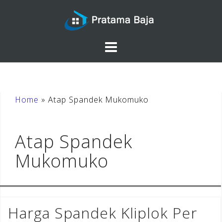
Skip
to
content
Home
»
Atap Spandek Mukomuko
Atap Spandek
Mukomuko
Harga Spandek Kliplok Per