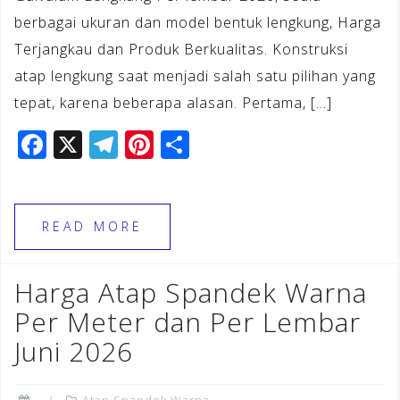
berbagai ukuran dan model bentuk lengkung, Harga
Terjangkau dan Produk Berkualitas. Konstruksi
atap lengkung saat menjadi salah satu pilihan yang
tepat, karena beberapa alasan. Pertama, […]
F
X
T
Pi
S
a
el
n
h
c
e
te
ar
e
gr
r
e
READ MORE
b
a
e
o
m
st
Harga Atap Spandek Warna
o
Per Meter dan Per Lembar
k
Juni 2026
Atap Spandek Warna