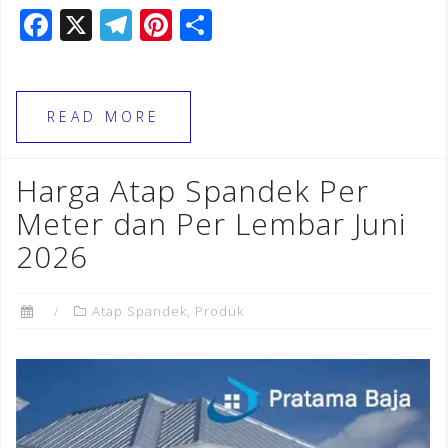
F
X
T
Pi
S
a
el
n
h
c
e
te
ar
e
gr
r
e
READ MORE
b
a
e
o
m
st
Harga Atap Spandek Per
o
Meter dan Per Lembar Juni
k
2026
Atap Spandek
,
Produk