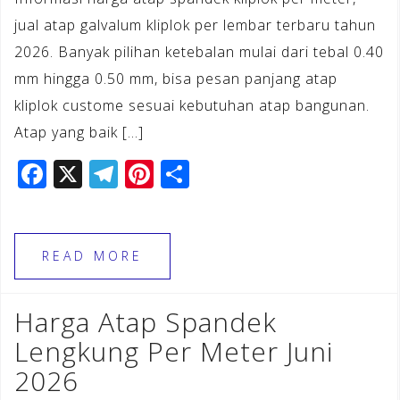
jual atap galvalum kliplok per lembar terbaru tahun
2026. Banyak pilihan ketebalan mulai dari tebal 0.40
mm hingga 0.50 mm, bisa pesan panjang atap
kliplok custome sesuai kebutuhan atap bangunan.
Atap yang baik […]
F
X
T
Pi
S
a
el
n
h
c
e
te
ar
e
gr
r
e
READ MORE
b
a
e
o
m
st
Harga Atap Spandek
o
Lengkung Per Meter Juni
k
2026