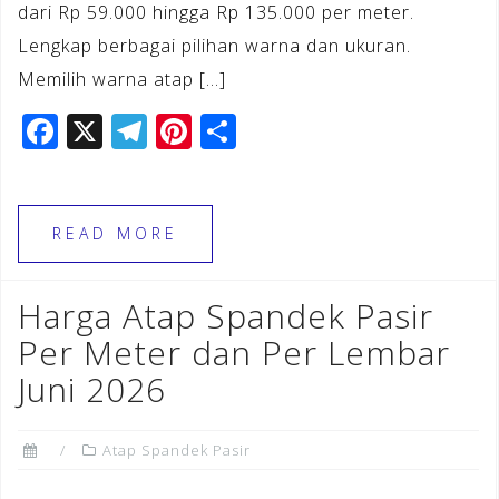
dari Rp 59.000 hingga Rp 135.000 per meter.
Lengkap berbagai pilihan warna dan ukuran.
Memilih warna atap […]
F
X
T
Pi
S
a
el
n
h
c
e
te
ar
e
gr
r
e
READ MORE
b
a
e
o
m
st
Harga Atap Spandek Pasir
o
Per Meter dan Per Lembar
k
Juni 2026
Atap Spandek Pasir