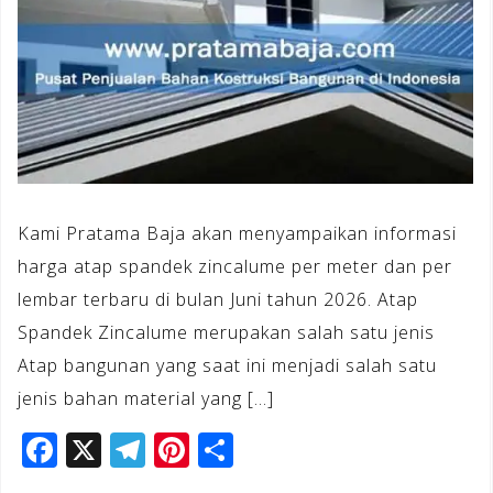
Kami Pratama Baja akan menyampaikan informasi
harga atap spandek zincalume per meter dan per
lembar terbaru di bulan Juni tahun 2026. Atap
Spandek Zincalume merupakan salah satu jenis
Atap bangunan yang saat ini menjadi salah satu
jenis bahan material yang […]
F
X
T
Pi
S
a
el
n
h