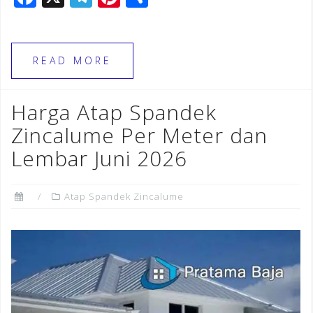
a
el
n
h
c
e
te
ar
e
gr
r
e
READ MORE
b
a
e
o
m
st
Harga Atap Spandek
o
Zincalume Per Meter dan
k
Lembar Juni 2026
Atap Spandek Zincalume