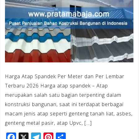
Harga Atap Spandek Per Meter dan Per Lembar
Terbaru 2026 Harga atap spandek – Atap
merupakan salah satu bagian terpenting dalam
konstruksi bangunan, saat ini terdapat berbagai
macam jenis atap seperti genteng tanah liat, asbes,
genteng metal pasir, atap Upvc, […]
F
X
T
Pi
S