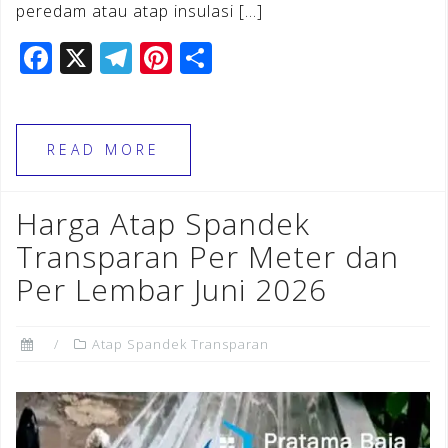
peredam atau atap insulasi […]
F
X
T
Pi
S
a
el
n
h
c
e
te
ar
e
gr
r
e
READ MORE
b
a
e
o
m
st
Harga Atap Spandek
o
Transparan Per Meter dan
k
Per Lembar Juni 2026
Atap Spandek Transparan