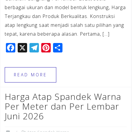
berbagai ukuran dan model bentuk lengkung, Harga
Terjangkau dan Produk Berkualitas. Konstruksi
atap lengkung saat menjadi salah satu pilihan yang
tepat, karena beberapa alasan. Pertama, […]
F
X
T
Pi
S
a
el
n
h
c
e
te
ar
e
gr
r
e
READ MORE
b
a
e
o
m
st
Harga Atap Spandek Warna
o
Per Meter dan Per Lembar
k
Juni 2026
Atap Spandek Warna