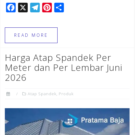
F
X
T
Pi
S
a
el
n
h
c
e
te
ar
e
gr
r
e
READ MORE
b
a
e
o
m
st
Harga Atap Spandek Per
o
Meter dan Per Lembar Juni
k
2026
Atap Spandek
,
Produk