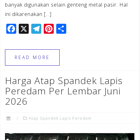
banyak digunakan selain genteng metal pasir. Hal
ini dikarenakan […]
F
X
T
Pi
S
a
el
n
h
c
e
te
ar
e
gr
r
e
READ MORE
b
a
e
o
m
st
Harga Atap Spandek Lapis
o
Peredam Per Lembar Juni
k
2026
Atap Spandek Lapis Peredam