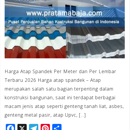
Harga Atap Spandek Per Meter dan Per Lembar
Terbaru 2026 Harga atap spandek – Atap
merupakan salah satu bagian terpenting dalam
konstruksi bangunan, saat ini terdapat berbagai
macam jenis atap seperti genteng tanah liat, asbes,
genteng metal pasir, atap Upvc, […]
F
X
T
Pi
S