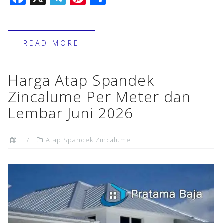
a
el
n
h
c
e
te
ar
e
gr
r
e
READ MORE
b
a
e
o
m
st
Harga Atap Spandek
o
Zincalume Per Meter dan
k
Lembar Juni 2026
Atap Spandek Zincalume