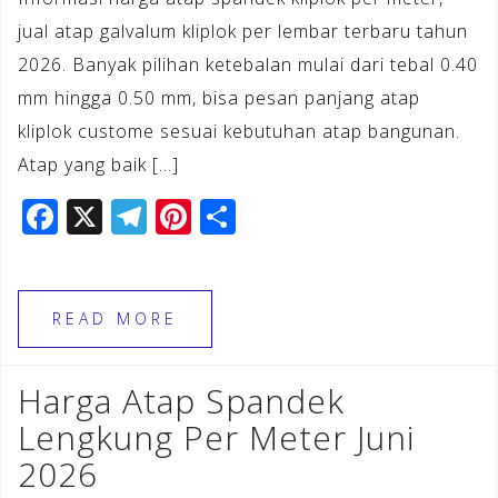
jual atap galvalum kliplok per lembar terbaru tahun
2026. Banyak pilihan ketebalan mulai dari tebal 0.40
mm hingga 0.50 mm, bisa pesan panjang atap
kliplok custome sesuai kebutuhan atap bangunan.
Atap yang baik […]
F
X
T
Pi
S
a
el
n
h
c
e
te
ar
e
gr
r
e
READ MORE
b
a
e
o
m
st
Harga Atap Spandek
o
Lengkung Per Meter Juni
k
2026