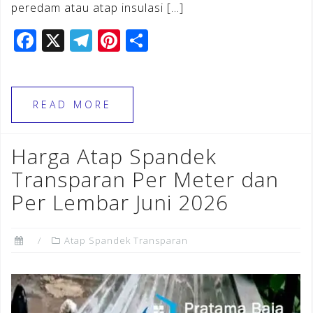
peredam atau atap insulasi […]
F
X
T
Pi
S
a
el
n
h
c
e
te
ar
e
gr
r
e
READ MORE
b
a
e
o
m
st
Harga Atap Spandek
o
Transparan Per Meter dan
k
Per Lembar Juni 2026
Atap Spandek Transparan