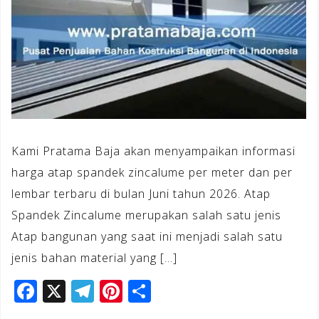
Kami Pratama Baja akan menyampaikan informasi
harga atap spandek zincalume per meter dan per
lembar terbaru di bulan Juni tahun 2026. Atap
Spandek Zincalume merupakan salah satu jenis
Atap bangunan yang saat ini menjadi salah satu
jenis bahan material yang […]
F
X
T
Pi
S
a
el
n
h