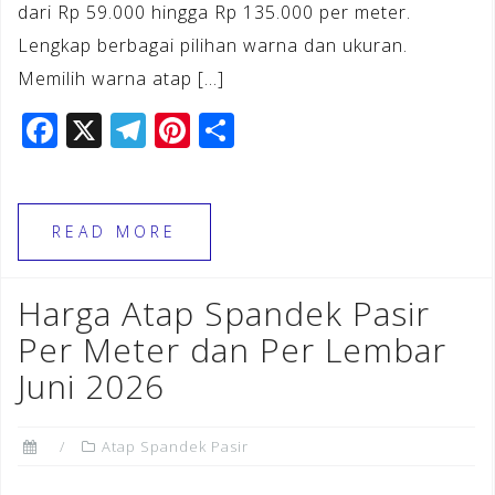
dari Rp 59.000 hingga Rp 135.000 per meter.
Lengkap berbagai pilihan warna dan ukuran.
Memilih warna atap […]
F
X
T
Pi
S
a
el
n
h
c
e
te
ar
e
gr
r
e
READ MORE
b
a
e
o
m
st
Harga Atap Spandek Pasir
o
Per Meter dan Per Lembar
k
Juni 2026
Atap Spandek Pasir