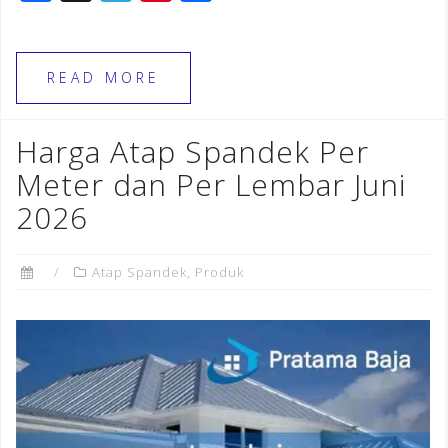
a
el
n
h
c
e
te
ar
e
gr
r
e
READ MORE
b
a
e
o
m
st
Harga Atap Spandek Per
o
Meter dan Per Lembar Juni
k
2026
Atap Spandek
,
Produk