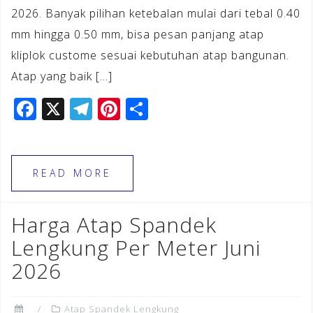
2026. Banyak pilihan ketebalan mulai dari tebal 0.40
mm hingga 0.50 mm, bisa pesan panjang atap
kliplok custome sesuai kebutuhan atap bangunan.
Atap yang baik […]
F
X
T
Pi
S
a
el
n
h
c
e
te
ar
e
gr
r
e
READ MORE
b
a
e
o
m
st
Harga Atap Spandek
o
Lengkung Per Meter Juni
k
2026
Atap Spandek Lengkung