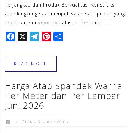
Terjangkau dan Produk Berkualitas. Konstruksi
atap lengkung saat menjadi salah satu pilihan yang
tepat, karena beberapa alasan. Pertama, […]
F
X
T
Pi
S
a
el
n
h
c
e
te
ar
e
gr
r
e
READ MORE
b
a
e
o
m
st
Harga Atap Spandek Warna
o
Per Meter dan Per Lembar
k
Juni 2026
Atap Spandek Warna