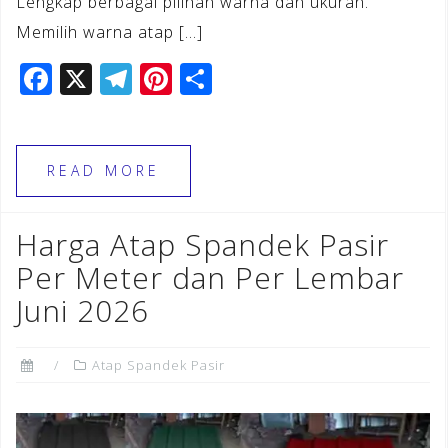
Lengkap berbagai pilihan warna dan ukuran.
Memilih warna atap […]
F
X
T
Pi
S
a
el
n
h
c
e
te
ar
e
gr
r
e
READ MORE
b
a
e
o
m
st
Harga Atap Spandek Pasir
o
Per Meter dan Per Lembar
k
Juni 2026
Atap Spandek Pasir