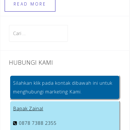
e
gr
r
e
READ MORE
b
a
e
o
m
st
Cari
o
untuk:
k
HUBUNGI KAMI
Silahkan klik pada kontak dibawah ini untuk
menghubungi marketing Kami.
Bapak Zainal
0878 7388 2355