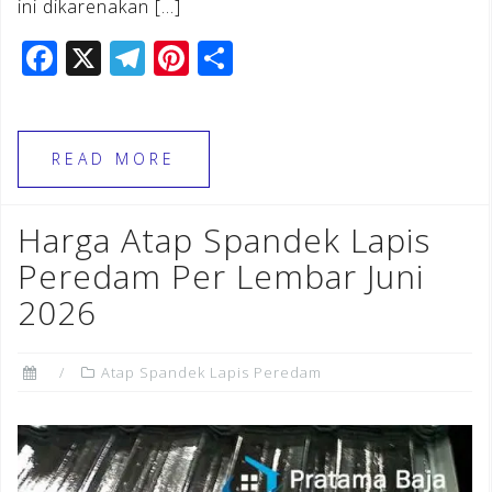
ini dikarenakan […]
F
X
T
Pi
S
a
el
n
h
c
e
te
ar
e
gr
r
e
READ MORE
b
a
e
o
m
st
Harga Atap Spandek Lapis
o
Peredam Per Lembar Juni
k
2026
Atap Spandek Lapis Peredam