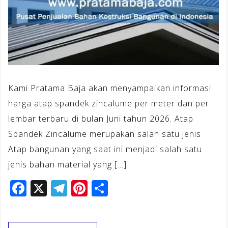
Kami Pratama Baja akan menyampaikan informasi
harga atap spandek zincalume per meter dan per
lembar terbaru di bulan Juni tahun 2026. Atap
Spandek Zincalume merupakan salah satu jenis
Atap bangunan yang saat ini menjadi salah satu
jenis bahan material yang […]
F
X
T
Pi
S
a
el
n
h
c
e
te
ar