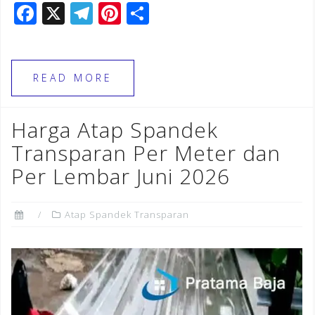
F
X
T
Pi
S
a
el
n
h
c
e
te
ar
e
gr
r
e
READ MORE
b
a
e
o
m
st
Harga Atap Spandek
o
Transparan Per Meter dan
k
Per Lembar Juni 2026
Atap Spandek Transparan