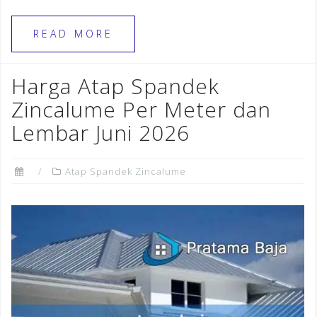
c
e
te
ar
e
gr
r
e
READ MORE
b
a
e
o
m
st
Harga Atap Spandek
o
Zincalume Per Meter dan
k
Lembar Juni 2026
Atap Spandek Zincalume