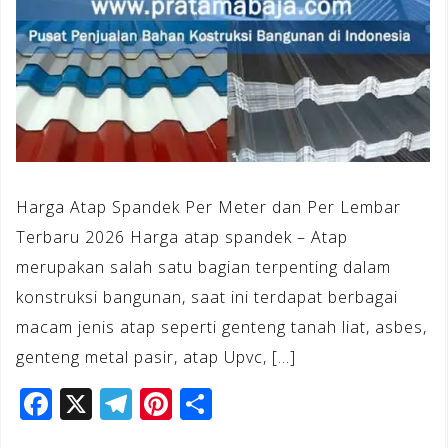
Harga Atap Spandek Per Meter dan Per Lembar
Terbaru 2026 Harga atap spandek – Atap
merupakan salah satu bagian terpenting dalam
konstruksi bangunan, saat ini terdapat berbagai
macam jenis atap seperti genteng tanah liat, asbes,
genteng metal pasir, atap Upvc, […]
F
X
T
Pi
S
a
el
n
h