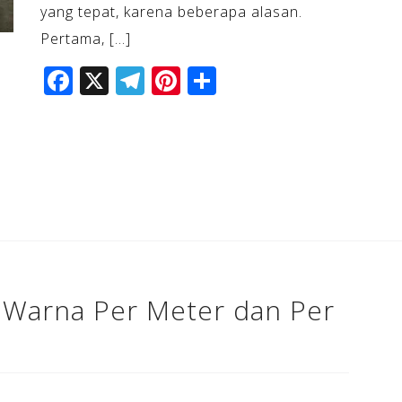
yang tepat, karena beberapa alasan.
Pertama, […]
F
X
T
Pi
S
a
el
n
h
c
e
te
ar
e
gr
r
e
b
a
e
o
m
st
o
k
 Warna Per Meter dan Per