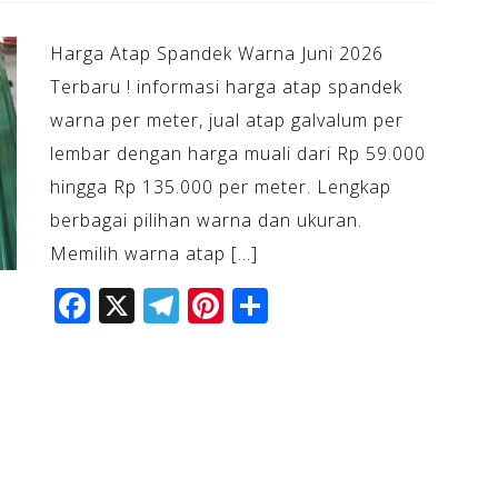
Harga Atap Spandek Warna Juni 2026
Terbaru ! informasi harga atap spandek
warna per meter, jual atap galvalum per
lembar dengan harga muali dari Rp 59.000
hingga Rp 135.000 per meter. Lengkap
berbagai pilihan warna dan ukuran.
Memilih warna atap […]
F
X
T
Pi
S
a
el
n
h
c
e
te
ar
e
gr
r
e
b
a
e
o
m
st