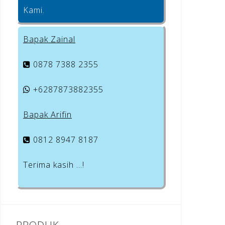
Kami.
Bapak Zainal
0878 7388 2355
+6287873882355
Bapak Arifin
0812 8947 8187
Terima kasih …!