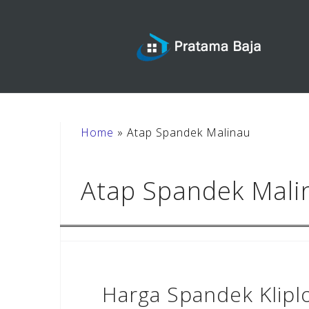
Skip
to
content
Home
»
Atap Spandek Malinau
Atap Spandek Mali
Harga Spandek Klipl