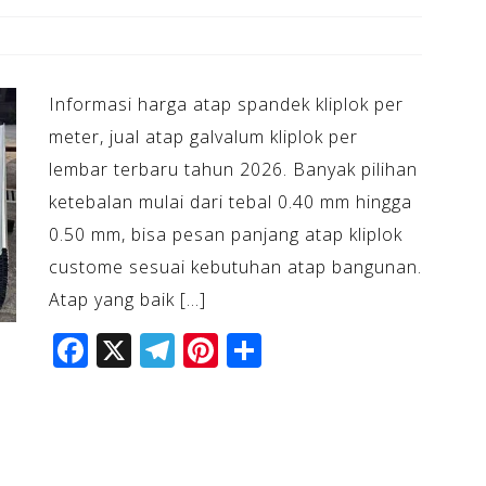
Informasi harga atap spandek kliplok per
meter, jual atap galvalum kliplok per
lembar terbaru tahun 2026. Banyak pilihan
ketebalan mulai dari tebal 0.40 mm hingga
0.50 mm, bisa pesan panjang atap kliplok
custome sesuai kebutuhan atap bangunan.
Atap yang baik […]
F
X
T
Pi
S
a
el
n
h
c
e
te
ar
e
gr
r
e