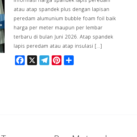
atau atap spandek plus dengan lapisan
peredam alumunium bubble foam foil baik
harga per meter maupun per lembar
terbaru di bulan Juni 2026. Atap spandek
lapis peredam atau atap insulasi […]
F
X
T
Pi
S
a
el
n
h
c
e
te
ar
e
gr
r
e
b
a
e
o
m
st
o
k