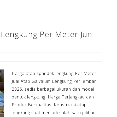
b
a
e
o
m
st
o
k
Lengkung Per Meter Juni
Harga atap spandek lengkung Per Meter –
Jual Atap Galvalum Lengkung Per lembar
2026, sedia berbagai ukuran dan model
bentuk lengkung, Harga Terjangkau dan
Produk Berkualitas. Konstruksi atap
lengkung saat menjadi salah satu pilihan