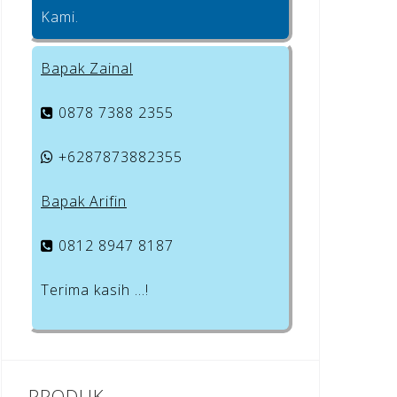
Kami.
Bapak Zainal
0878 7388 2355
+6287873882355
Bapak Arifin
0812 8947 8187
Terima kasih …!
PRODUK