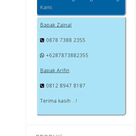
Kami.
Bapak Zainal
0878 7388 2355
+6287873882355
Bapak Arifin
0812 8947 8187
Terima kasih …!