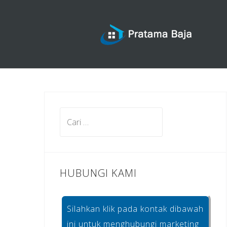
Skip
to
content
Cari
untuk:
HUBUNGI KAMI
Silahkan klik pada kontak dibawah
ini untuk menghubungi marketing