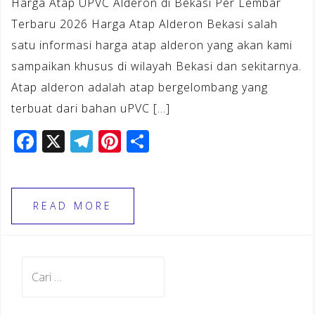
Harga Atap UPVC Alderon di Bekasi Per Lembar
Terbaru 2026 Harga Atap Alderon Bekasi salah
satu informasi harga atap alderon yang akan kami
sampaikan khusus di wilayah Bekasi dan sekitarnya.
Atap alderon adalah atap bergelombang yang
terbuat dari bahan uPVC […]
F
X
T
Pi
S
a
el
n
h
c
e
te
ar
e
gr
r
e
READ MORE
b
a
e
o
m
st
Cari
o
untuk:
k