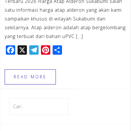
Terbaru 2026 Harga Atap Alderon Sukabumi salah
satu informasi harga atap alderon yang akan kami
sampaikan khusus di wilayah Sukabumi dan
sekitarnya. Atap alderon adalah atap bergelombang
yang terbuat dari bahan uPVC […]
F
X
T
Pi
S
a
el
n
h
c
e
te
ar
e
gr
r
e
READ MORE
b
a
e
o
m
st
Cari
o
untuk:
k