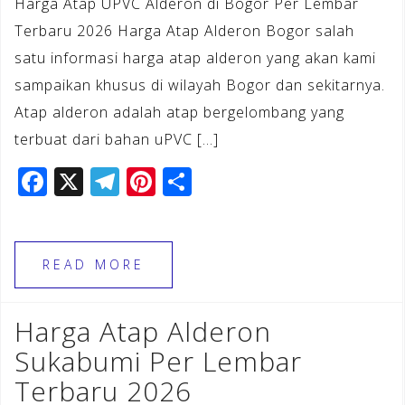
Harga Atap UPVC Alderon di Bogor Per Lembar
Terbaru 2026 Harga Atap Alderon Bogor salah
satu informasi harga atap alderon yang akan kami
sampaikan khusus di wilayah Bogor dan sekitarnya.
Atap alderon adalah atap bergelombang yang
terbuat dari bahan uPVC […]
F
X
T
Pi
S
a
el
n
h
c
e
te
ar
e
gr
r
e
READ MORE
b
a
e
o
m
st
Harga Atap Alderon
o
Sukabumi Per Lembar
k
Terbaru 2026