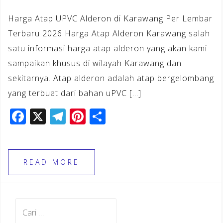
Harga Atap UPVC Alderon di Karawang Per Lembar
Terbaru 2026 Harga Atap Alderon Karawang salah
satu informasi harga atap alderon yang akan kami
sampaikan khusus di wilayah Karawang dan
sekitarnya. Atap alderon adalah atap bergelombang
yang terbuat dari bahan uPVC […]
F
X
T
Pi
S
a
el
n
h
c
e
te
ar
e
gr
r
e
READ MORE
b
a
e
o
m
st
Cari
o
untuk: