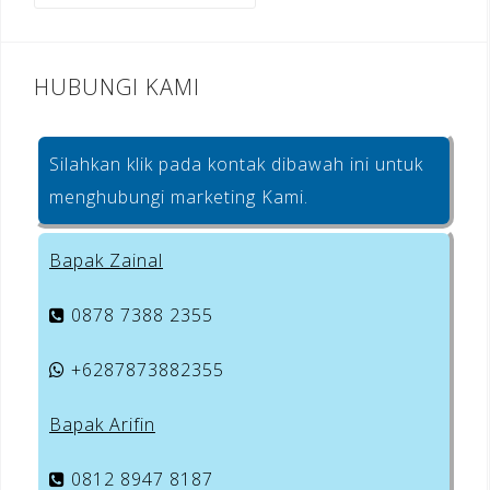
k
HUBUNGI KAMI
Silahkan klik pada kontak dibawah ini untuk
menghubungi marketing Kami.
Bapak Zainal
0878 7388 2355
+6287873882355
Bapak Arifin
0812 8947 8187