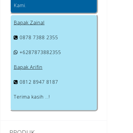
Kami.
Bapak Zainal
0878 7388 2355
+6287873882355
Bapak Arifin
0812 8947 8187
Terima kasih …!
PRODUK