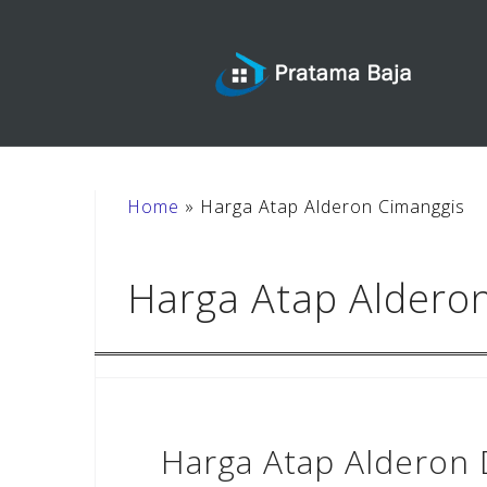
Skip
to
content
Home
»
Harga Atap Alderon Cimanggis
Harga Atap Aldero
Harga Atap Alderon