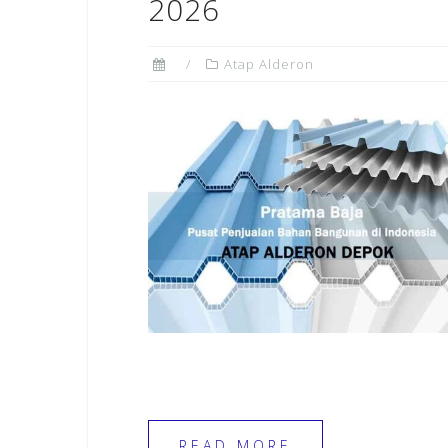
2026
Atap Alderon
READ MORE