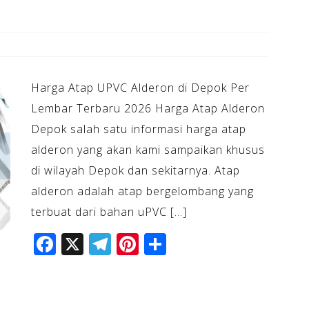
Harga Atap UPVC Alderon di Depok Per
Lembar Terbaru 2026 Harga Atap Alderon
Depok salah satu informasi harga atap
alderon yang akan kami sampaikan khusus
di wilayah Depok dan sekitarnya. Atap
alderon adalah atap bergelombang yang
terbuat dari bahan uPVC […]
F
X
T
Pi
S
a
el
n
h
c
e
te
ar