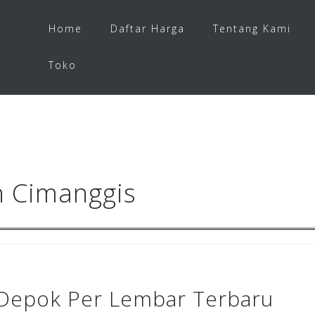
Home
Daftar Harga
Tentang Kami
Toko
n Cimanggis
 Depok Per Lembar Terbaru