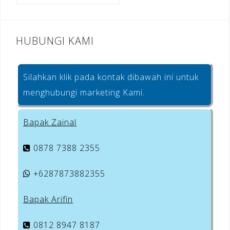
k
HUBUNGI KAMI
Silahkan klik pada kontak dibawah ini untuk
menghubungi marketing Kami.
Bapak Zainal
0878 7388 2355
+6287873882355
Bapak Arifin
0812 8947 8187