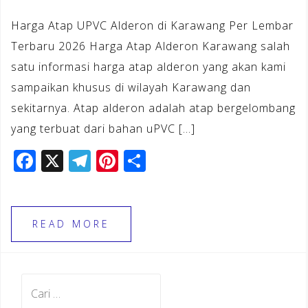
Harga Atap UPVC Alderon di Karawang Per Lembar
Terbaru 2026 Harga Atap Alderon Karawang salah
satu informasi harga atap alderon yang akan kami
sampaikan khusus di wilayah Karawang dan
sekitarnya. Atap alderon adalah atap bergelombang
yang terbuat dari bahan uPVC […]
F
X
T
Pi
S
a
el
n
h
c
e
te
ar
e
gr
r
e
READ MORE
b
a
e
o
m
st
Cari
o
untuk: