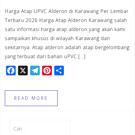
Harga Atap UPVC Alderon di Karawang Per Lembar
Terbaru 2026 Harga Atap Alderon Karawang salah
satu informasi harga atap alderon yang akan kami
sampaikan khusus di wilayah Karawang dan
sekitarnya. Atap alderon adalah atap bergelombang
yang terbuat dari bahan uPVC […]
F
X
T
Pi
S
a
el
n
h
c
e
te
ar
e
gr
r
e
READ MORE
b
a
e
o
m
st
Cari
o
untuk: