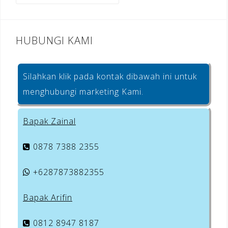
k
HUBUNGI KAMI
Silahkan klik pada kontak dibawah ini untuk
menghubungi marketing Kami.
Bapak Zainal
0878 7388 2355
+6287873882355
Bapak Arifin
0812 8947 8187