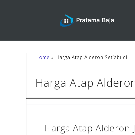
Skip
to
content
Home
»
Harga Atap Alderon Setiabudi
Harga Atap Alderon
Harga Atap Alderon 