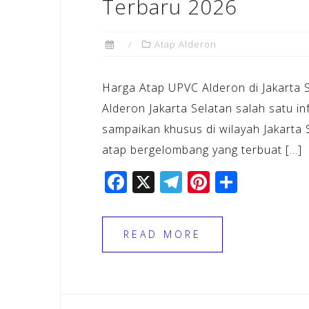
Terbaru 2026
Atap Alderon
Harga Atap UPVC Alderon di Jakarta
Alderon Jakarta Selatan salah satu i
sampaikan khusus di wilayah Jakarta 
atap bergelombang yang terbuat […]
F
X
T
Pi
S
a
el
n
h
c
e
te
ar
READ MORE
e
gr
r
e
b
a
e
o
m
st