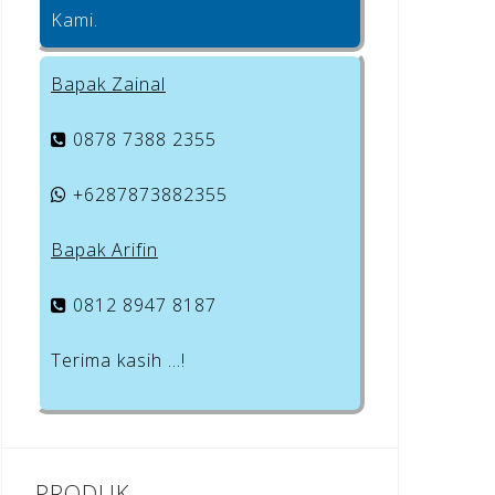
Kami.
Bapak Zainal
0878 7388 2355
+6287873882355
Bapak Arifin
0812 8947 8187
Terima kasih …!
PRODUK