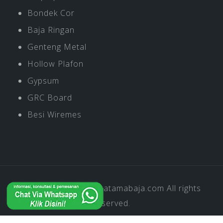
Bondek Cor
Baja Ringan
Genteng Metal
Hollow Plafon
Gypsum
GRC Board
Besi Wiremes
Copyright © 2019
Pratamabaja.com
All rights
reserved.