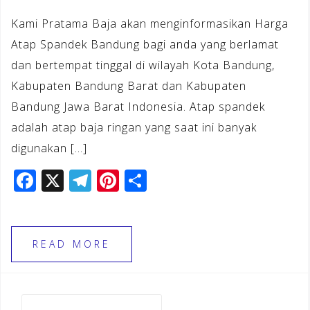
Kami Pratama Baja akan menginformasikan Harga
Atap Spandek Bandung bagi anda yang berlamat
dan bertempat tinggal di wilayah Kota Bandung,
Kabupaten Bandung Barat dan Kabupaten
Bandung Jawa Barat Indonesia. Atap spandek
adalah atap baja ringan yang saat ini banyak
digunakan […]
F
X
T
Pi
S
a
el
n
h
c
e
te
ar
e
gr
r
e
READ MORE
b
a
e
o
m
st
Cari