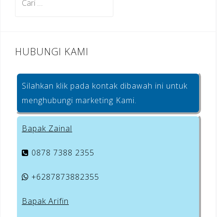
o
untuk:
k
HUBUNGI KAMI
Silahkan klik pada kontak dibawah ini untuk
menghubungi marketing Kami.
Bapak Zainal
0878 7388 2355
+6287873882355
Bapak Arifin