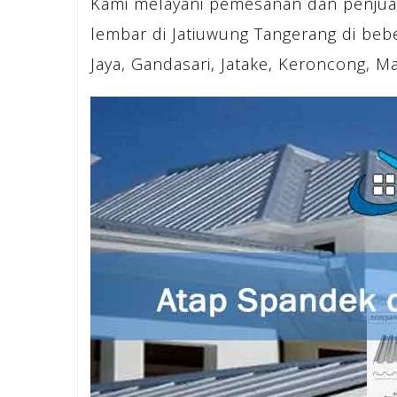
Kami melayani pemesanan dan penjua
lembar di Jatiuwung Tangerang di beb
Jaya, Gandasari, Jatake, Keroncong, Man