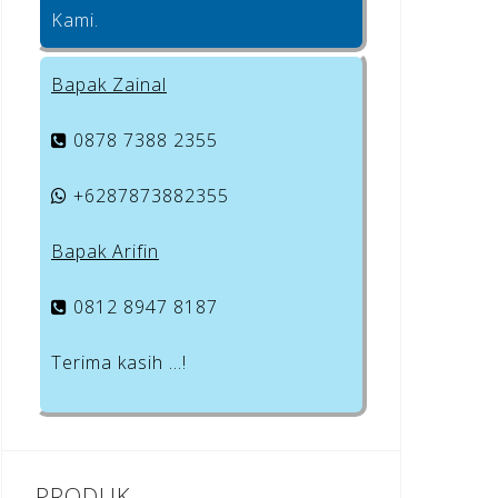
Kami.
Bapak Zainal
0878 7388 2355
+6287873882355
Bapak Arifin
0812 8947 8187
Terima kasih …!
PRODUK