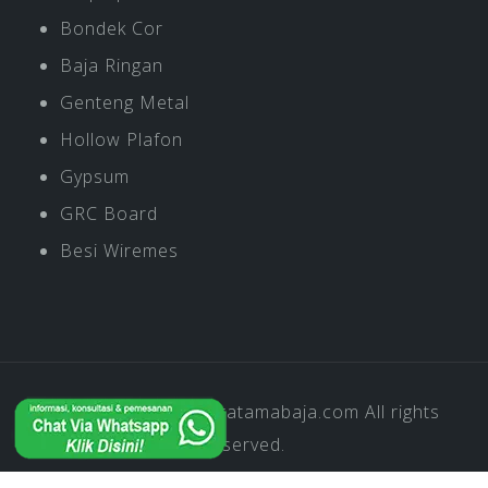
Bondek Cor
Baja Ringan
Genteng Metal
Hollow Plafon
Gypsum
GRC Board
Besi Wiremes
Copyright © 2019
Pratamabaja.com
All rights
reserved.