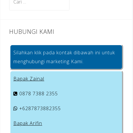
o
untuk:
k
HUBUNGI KAMI
Silahkan klik pada kontak dibawah ini untuk
menghubungi marketing Kami.
Bapak Zainal
0878 7388 2355
+6287873882355
Bapak Arifin