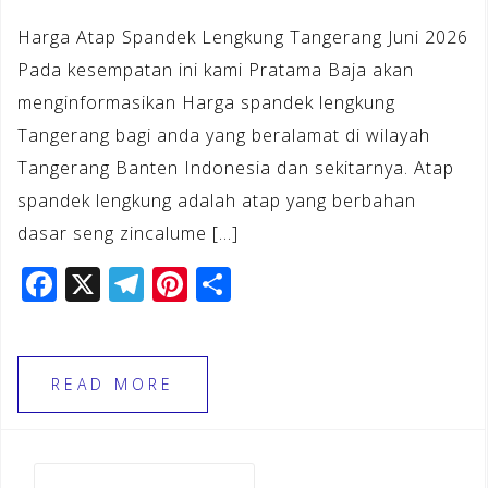
Harga Atap Spandek Lengkung Tangerang Juni 2026
Pada kesempatan ini kami Pratama Baja akan
menginformasikan Harga spandek lengkung
Tangerang bagi anda yang beralamat di wilayah
Tangerang Banten Indonesia dan sekitarnya. Atap
spandek lengkung adalah atap yang berbahan
dasar seng zincalume […]
F
X
T
Pi
S
a
el
n
h
c
e
te
ar
e
gr
r
e
READ MORE
b
a
e
o
m
st
Cari