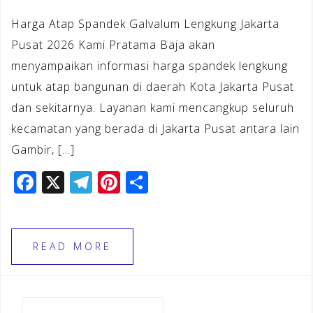
Harga Atap Spandek Galvalum Lengkung Jakarta
Pusat 2026 Kami Pratama Baja akan
menyampaikan informasi harga spandek lengkung
untuk atap bangunan di daerah Kota Jakarta Pusat
dan sekitarnya. Layanan kami mencangkup seluruh
kecamatan yang berada di Jakarta Pusat antara lain
Gambir, […]
F
X
T
Pi
S
a
el
n
h
c
e
te
ar
e
gr
r
e
READ MORE
b
a
e
o
m
st
Cari