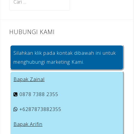
o
untuk:
k
HUBUNGI KAMI
Silahkan klik pada kontak dibawah ini untuk
menghubungi marketing Kami.
Bapak Zainal
0878 7388 2355
+6287873882355
Bapak Arifin