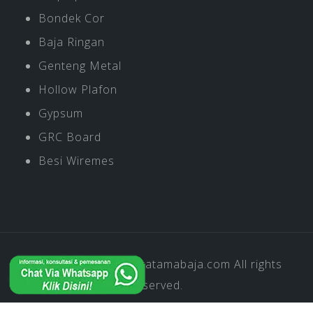
Bondek Cor
Baja Ringan
Genteng Metal
Hollow Plafon
Gypsum
GRC Board
Besi Wiremes
Copyright © 2019
Pratamabaja.com
All rights
reserved.