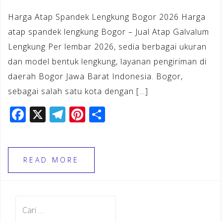
Harga Atap Spandek Lengkung Bogor 2026 Harga
atap spandek lengkung Bogor – Jual Atap Galvalum
Lengkung Per lembar 2026, sedia berbagai ukuran
dan model bentuk lengkung, layanan pengiriman di
daerah Bogor Jawa Barat Indonesia. Bogor,
sebagai salah satu kota dengan […]
F
X
T
Pi
S
a
el
n
h
c
e
te
ar
e
gr
r
e
READ MORE
b
a
e
o
m
st
Cari
o
untuk: