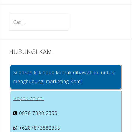
b
a
e
o
m
st
Cari
o
untuk:
k
HUBUNGI KAMI
Silahkan klik pada kontak dibawah ini untuk
menghubungi marketing Kami.
Bapak Zainal
0878 7388 2355
+6287873882355