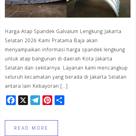
Harga Atap Spandek Galvalum Lengkung Jakarta
Selatan 2026 Kami Pratama Baja akan
menyampaikan informasi harga spandek lengkung
untuk atap bangunan di daerah Kota Jakarta
Selatan dan sekitarnya. Layanan kami mencangkup
seluruh kecamatan yang berada di Jakarta Selatan
antara lain Kebayoran […]
F
X
T
Pi
S
a
el
n
h
c
e
te
ar
e
gr
r
e
READ MORE