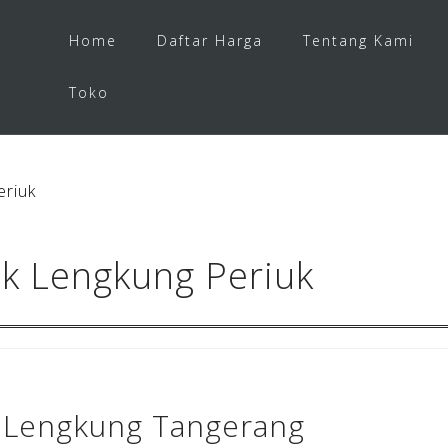
Home
Daftar Harga
Tentang Kami
Toko
eriuk
k Lengkung Periuk
 Lengkung Tangerang