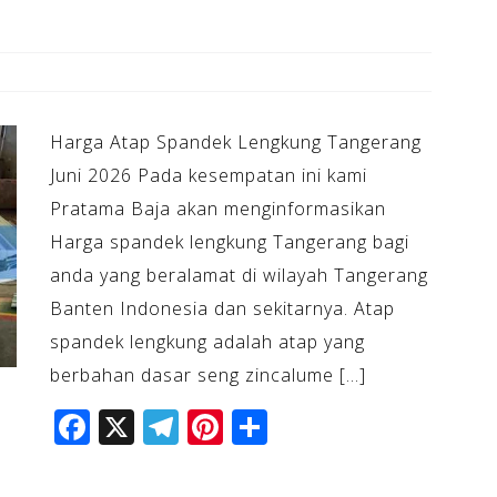
Harga Atap Spandek Lengkung Tangerang
Juni 2026 Pada kesempatan ini kami
Pratama Baja akan menginformasikan
Harga spandek lengkung Tangerang bagi
anda yang beralamat di wilayah Tangerang
Banten Indonesia dan sekitarnya. Atap
spandek lengkung adalah atap yang
berbahan dasar seng zincalume […]
F
X
T
Pi
S
a
el
n
h