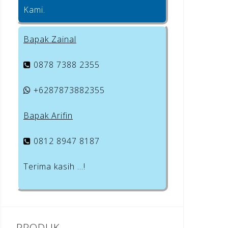
Kami.
Bapak Zainal
0878 7388 2355
+6287873882355
Bapak Arifin
0812 8947 8187
Terima kasih …!
PRODUK