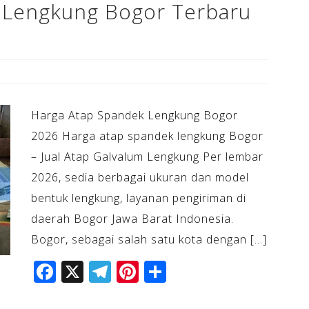
 Lengkung Bogor Terbaru
Harga Atap Spandek Lengkung Bogor
2026 Harga atap spandek lengkung Bogor
– Jual Atap Galvalum Lengkung Per lembar
2026, sedia berbagai ukuran dan model
bentuk lengkung, layanan pengiriman di
daerah Bogor Jawa Barat Indonesia.
Bogor, sebagai salah satu kota dengan […]
F
X
T
Pi
S
a
el
n
h