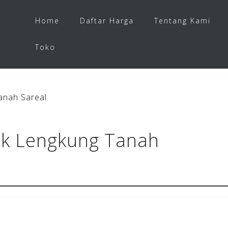
Home
Daftar Harga
Tentang Kami
Toko
anah Sareal
ek Lengkung Tanah