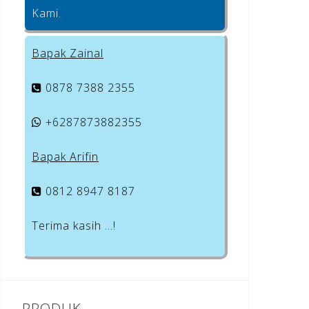
Kami.
Bapak Zainal
0878 7388 2355
+6287873882355
Bapak Arifin
0812 8947 8187
Terima kasih …!
PRODUK