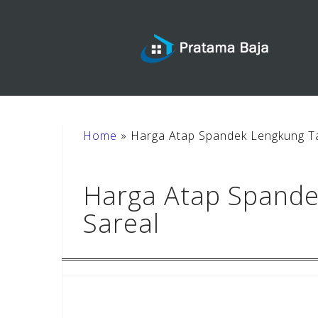
Skip
to
content
Home
»
Harga Atap Spandek Lengkung T
Harga Atap Spand
Sareal