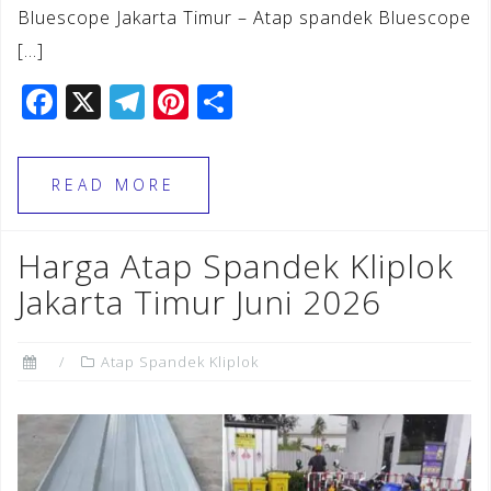
Bluescope Jakarta Timur – Atap spandek Bluescope
[…]
F
X
T
Pi
S
a
el
n
h
c
e
te
ar
READ MORE
e
gr
r
e
b
a
e
Harga Atap Spandek Kliplok
o
m
st
Jakarta Timur Juni 2026
o
k
Atap Spandek Kliplok