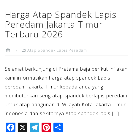
b
a
e
Harga Atap Spandek Lapis
o
m
st
Peredam Jakarta Timur
o
Terbaru 2026
k
Atap Spandek Lapis Peredam
Selamat berkunjung di Pratama baja berikut ini akan
kami informasikan harga atap spandek Lapis
peredam Jakarta Timur kepada anda yang
membutuhkan seng atap spandek berlapis peredam
untuk atap bangunan di Wilayah Kota Jakarta Timur
indonesia dan sekitarnya Atap spandek lapis […]
F
X
T
Pi
S