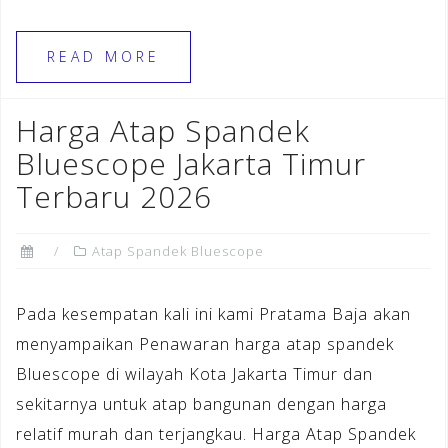
a
el
n
h
c
e
te
ar
READ MORE
e
gr
r
e
b
a
e
Harga Atap Spandek
o
m
st
Bluescope Jakarta Timur
o
Terbaru 2026
k
Atap Spandek Bluescope
Pada kesempatan kali ini kami Pratama Baja akan
menyampaikan Penawaran harga atap spandek
Bluescope di wilayah Kota Jakarta Timur dan
sekitarnya untuk atap bangunan dengan harga
relatif murah dan terjangkau. Harga Atap Spandek