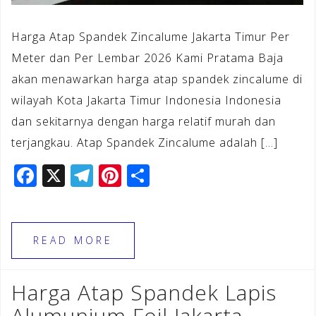
Harga Atap Spandek Zincalume Jakarta Timur Per
Meter dan Per Lembar 2026 Kami Pratama Baja
akan menawarkan harga atap spandek zincalume di
wilayah Kota Jakarta Timur Indonesia Indonesia
dan sekitarnya dengan harga relatif murah dan
terjangkau. Atap Spandek Zincalume adalah […]
F
X
T
Pi
S
a
el
n
h
c
e
te
ar
e
gr
r
e
READ MORE
b
a
e
o
m
st
Harga Atap Spandek Lapis
o
Alumunium Foil Jakarta