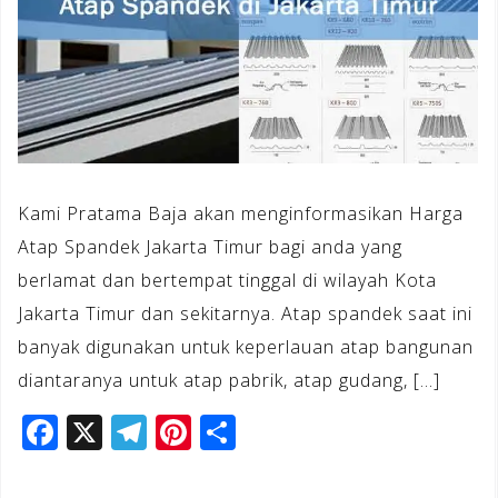
Kami Pratama Baja akan menginformasikan Harga
Atap Spandek Jakarta Timur bagi anda yang
berlamat dan bertempat tinggal di wilayah Kota
Jakarta Timur dan sekitarnya. Atap spandek saat ini
banyak digunakan untuk keperlauan atap bangunan
diantaranya untuk atap pabrik, atap gudang, […]
F
X
T
Pi
S
a
el
n
h