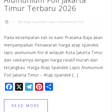
k
Timur Terbaru 2026
Atap Spandek Lapis Alumunium Foil
Pada kesempatan kali ini kami Pratama Baja akan
menyampaikan Penawaran harga atap spandek
lapis alumunium foil di wilayah Kota Jakarta Timur
dan sekitarnya dengan harga relatif murah dan
terjangkau. Harga Atap Spandek Lapis Alumunium
Foil Jakarta Timur – Atap spandek […]
F
X
T
Pi
S
a
el
n
h
c
e
te
ar
READ MORE
e
gr
r
e