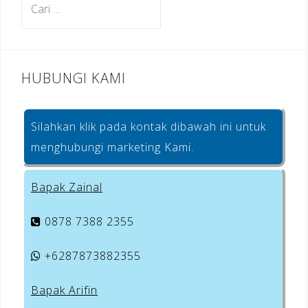
o
untuk:
k
HUBUNGI KAMI
Silahkan klik pada kontak dibawah ini untuk
menghubungi marketing Kami.
Bapak Zainal
0878 7388 2355
+6287873882355
Bapak Arifin