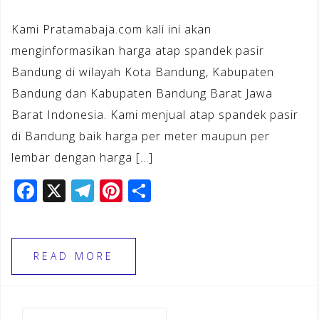
Kami Pratamabaja.com kali ini akan
menginformasikan harga atap spandek pasir
Bandung di wilayah Kota Bandung, Kabupaten
Bandung dan Kabupaten Bandung Barat Jawa
Barat Indonesia. Kami menjual atap spandek pasir
di Bandung baik harga per meter maupun per
lembar dengan harga […]
F
X
T
Pi
S
a
el
n
h
c
e
te
ar
e
gr
r
e
READ MORE
b
a
e
o
m
st
Cari