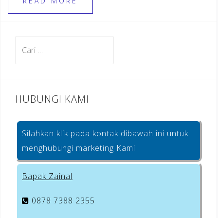
e
gr
r
e
READ MORE
b
a
e
o
m
st
Cari
o
untuk:
k
HUBUNGI KAMI
Silahkan klik pada kontak dibawah ini untuk
menghubungi marketing Kami.
Bapak Zainal
0878 7388 2355