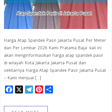
Harga Atap Spandek Pasir Jakarta Pusat Per Meter
dan Per Lembar 2026 Kami Pratama Baja kali ini
akan menginformasikan harga atap spandek pasir
di wilayah Kota Jakarta Jakarta Pusat dan
sekitarnya Harga Atap Spandek Pasir Jakarta Pusat
– Kami menjual […]
F
X
T
Pi
S
a
el
n
h
c
e
te
ar