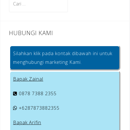
o
untuk:
k
HUBUNGI KAMI
Silahkan klik pada kontak dibawah ini untuk
menghubungi marketing Kami.
Bapak Zainal
0878 7388 2355
+6287873882355
Bapak Arifin