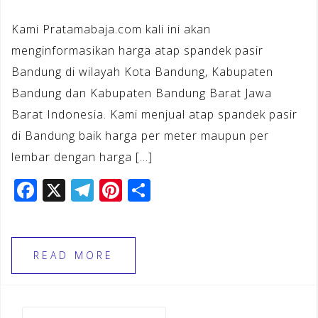
Kami Pratamabaja.com kali ini akan
menginformasikan harga atap spandek pasir
Bandung di wilayah Kota Bandung, Kabupaten
Bandung dan Kabupaten Bandung Barat Jawa
Barat Indonesia. Kami menjual atap spandek pasir
di Bandung baik harga per meter maupun per
lembar dengan harga […]
F
X
T
Pi
S
a
el
n
h
c
e
te
ar
e
gr
r
e
READ MORE
b
a
e
o
m
st
Cari