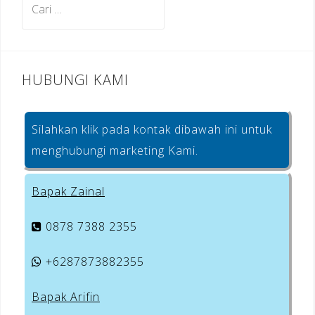
o
untuk:
k
HUBUNGI KAMI
Silahkan klik pada kontak dibawah ini untuk
menghubungi marketing Kami.
Bapak Zainal
0878 7388 2355
+6287873882355
Bapak Arifin