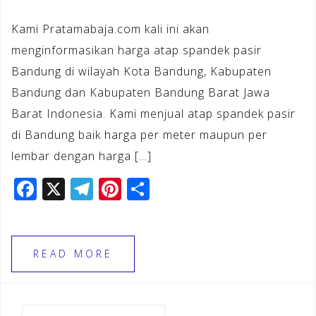
Kami Pratamabaja.com kali ini akan
menginformasikan harga atap spandek pasir
Bandung di wilayah Kota Bandung, Kabupaten
Bandung dan Kabupaten Bandung Barat Jawa
Barat Indonesia. Kami menjual atap spandek pasir
di Bandung baik harga per meter maupun per
lembar dengan harga […]
F
X
T
Pi
S
a
el
n
h
c
e
te
ar
e
gr
r
e
READ MORE
b
a
e
o
m
st
Cari