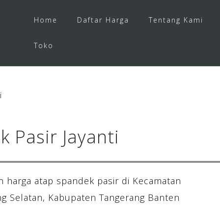
Home
Daftar Harga
Tentang Kami
Toko
i
 Pasir Jayanti
 harga atap spandek pasir di Kecamatan
ang Selatan, Kabupaten Tangerang Banten