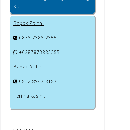
Kami.
Bapak Zainal
0878 7388 2355
+6287873882355
Bapak Arifin
0812 8947 8187
Terima kasih …!