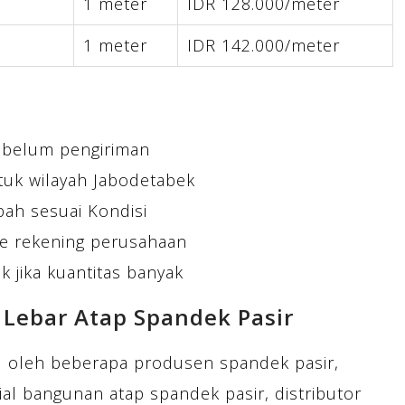
m
1 meter
IDR 128.000/meter
m
1 meter
IDR 142.000/meter
ebelum pengiriman
tuk wilayah Jabodetabek
bah sesuai Kondisi
e rekening perusahaan
 jika kuantitas banyak
 Lebar Atap Spandek Pasir
al oleh beberapa produsen spandek pasir,
ial bangunan atap spandek pasir, distributor