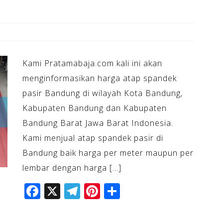
Kami Pratamabaja.com kali ini akan
menginformasikan harga atap spandek
pasir Bandung di wilayah Kota Bandung,
Kabupaten Bandung dan Kabupaten
Bandung Barat Jawa Barat Indonesia.
Kami menjual atap spandek pasir di
Bandung baik harga per meter maupun per
lembar dengan harga […]
F
X
T
Pi
S
a
el
n
h
c
e
te
ar