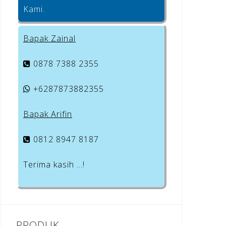
Kami.
Bapak Zainal
0878 7388 2355
+6287873882355
Bapak Arifin
0812 8947 8187
Terima kasih …!
PRODUK