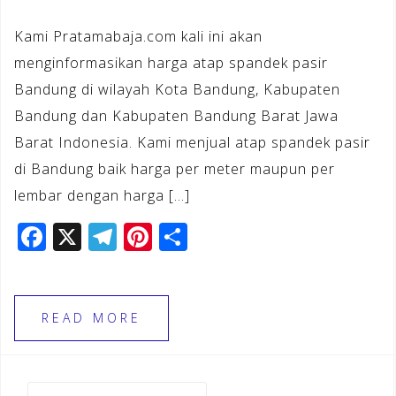
Kami Pratamabaja.com kali ini akan
menginformasikan harga atap spandek pasir
Bandung di wilayah Kota Bandung, Kabupaten
Bandung dan Kabupaten Bandung Barat Jawa
Barat Indonesia. Kami menjual atap spandek pasir
di Bandung baik harga per meter maupun per
lembar dengan harga […]
F
X
T
Pi
S
a
el
n
h
c
e
te
ar
e
gr
r
e
READ MORE
b
a
e
o
m
st
Cari