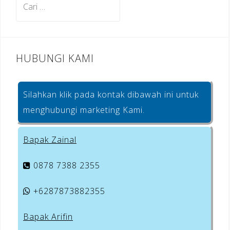
o
untuk:
k
HUBUNGI KAMI
Silahkan klik pada kontak dibawah ini untuk
menghubungi marketing Kami.
Bapak Zainal
0878 7388 2355
+6287873882355
Bapak Arifin