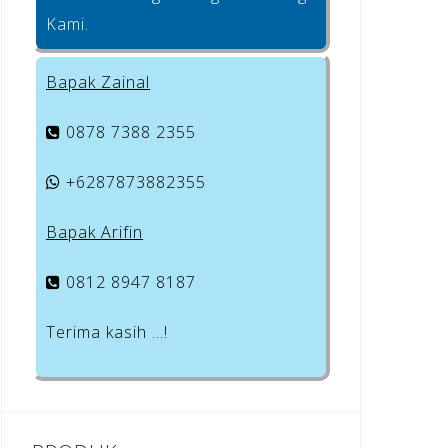
Kami.
Bapak Zainal
0878 7388 2355
+6287873882355
Bapak Arifin
0812 8947 8187
Terima kasih …!