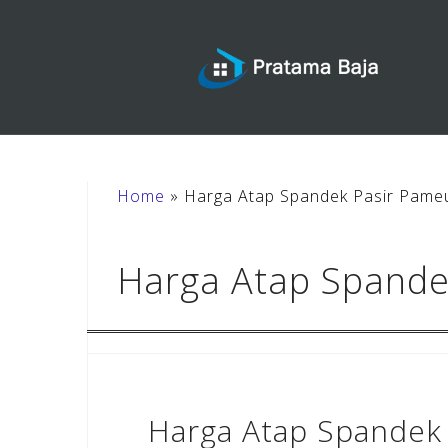
Skip
to
content
Home
»
Harga Atap Spandek Pasir Pame
Harga Atap Spand
Harga Atap Spandek