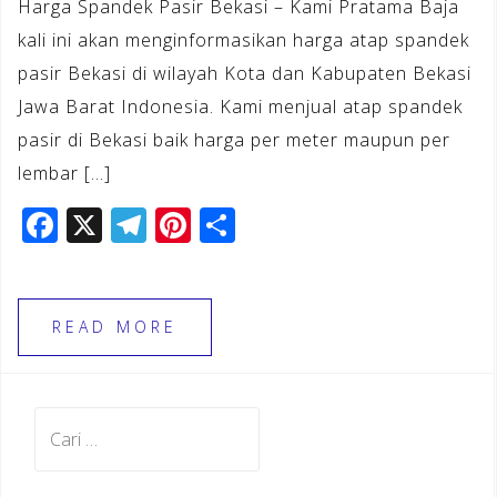
Harga Spandek Pasir Bekasi – Kami Pratama Baja
kali ini akan menginformasikan harga atap spandek
pasir Bekasi di wilayah Kota dan Kabupaten Bekasi
Jawa Barat Indonesia. Kami menjual atap spandek
pasir di Bekasi baik harga per meter maupun per
lembar […]
F
X
T
Pi
S
a
el
n
h
c
e
te
ar
e
gr
r
e
READ MORE
b
a
e
o
m
st
Cari
o
untuk:
k