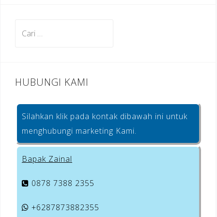
b
a
e
o
m
st
Cari
o
untuk:
k
HUBUNGI KAMI
Silahkan klik pada kontak dibawah ini untuk
menghubungi marketing Kami.
Bapak Zainal
0878 7388 2355
+6287873882355