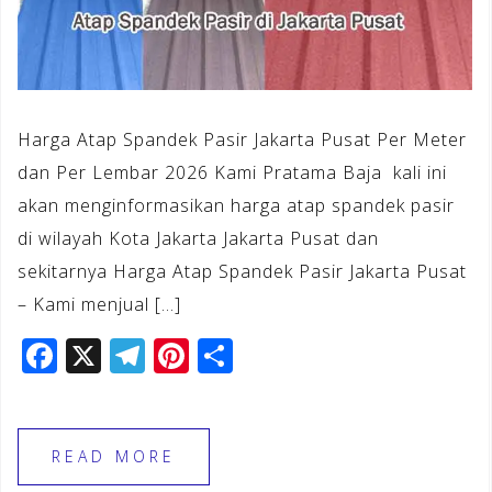
Harga Atap Spandek Pasir Jakarta Pusat Per Meter
dan Per Lembar 2026 Kami Pratama Baja kali ini
akan menginformasikan harga atap spandek pasir
di wilayah Kota Jakarta Jakarta Pusat dan
sekitarnya Harga Atap Spandek Pasir Jakarta Pusat
– Kami menjual […]
F
X
T
Pi
S
a
el
n
h
c
e
te
ar
e
gr
r
e
READ MORE