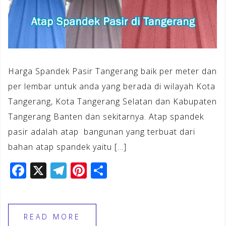
Harga Spandek Pasir Tangerang baik per meter dan
per lembar untuk anda yang berada di wilayah Kota
Tangerang, Kota Tangerang Selatan dan Kabupaten
Tangerang Banten dan sekitarnya. Atap spandek
pasir adalah atap bangunan yang terbuat dari
bahan atap spandek yaitu […]
F
X
T
Pi
S
a
el
n
h
c
e
te
ar
e
gr
r
e
READ MORE