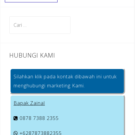
b
a
e
o
m
st
Cari
o
untuk:
k
HUBUNGI KAMI
Silahkan klik pada kontak dibawah ini untuk
menghubungi marketing Kami.
Bapak Zainal
0878 7388 2355
+6287873882355