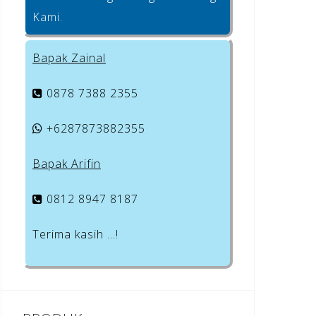
Kami.
Bapak Zainal
0878 7388 2355
+6287873882355
Bapak Arifin
0812 8947 8187
Terima kasih …!