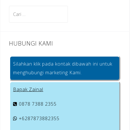
o
m
st
Cari
o
untuk:
k
HUBUNGI KAMI
Silahkan klik pada kontak dibawah ini untuk
menghubungi marketing Kami.
Bapak Zainal
0878 7388 2355
+6287873882355