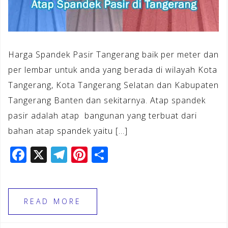
Harga Spandek Pasir Tangerang baik per meter dan
per lembar untuk anda yang berada di wilayah Kota
Tangerang, Kota Tangerang Selatan dan Kabupaten
Tangerang Banten dan sekitarnya. Atap spandek
pasir adalah atap bangunan yang terbuat dari
bahan atap spandek yaitu […]
F
X
T
Pi
S
a
el
n
h
c
e
te
ar
e
gr
r
e
READ MORE
b
a
e