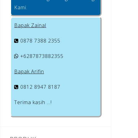
Kami.
Bapak Zainal
0878 7388 2355
+6287873882355
Bapak Arifin
0812 8947 8187
Terima kasih …!