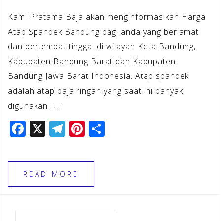
Kami Pratama Baja akan menginformasikan Harga
Atap Spandek Bandung bagi anda yang berlamat
dan bertempat tinggal di wilayah Kota Bandung,
Kabupaten Bandung Barat dan Kabupaten
Bandung Jawa Barat Indonesia. Atap spandek
adalah atap baja ringan yang saat ini banyak
digunakan […]
F
X
T
Pi
S
a
el
n
h
c
e
te
ar
e
gr
r
e
READ MORE
b
a
e
o
m
st
Cari