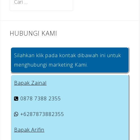
o
untuk:
k
HUBUNGI KAMI
Silahkan klik pada kontak dibawah ini untuk
menghubungi marketing Kami.
Bapak Zainal
0878 7388 2355
+6287873882355
Bapak Arifin