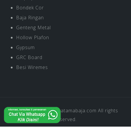
Bondek Cor
Baja Ringan
Genteng Metal
Hollow Plafon
Gypsum
GRC Board
Besi Wiremes
Copyright © 2019
Pratamabaja.com
All rights
reserved.