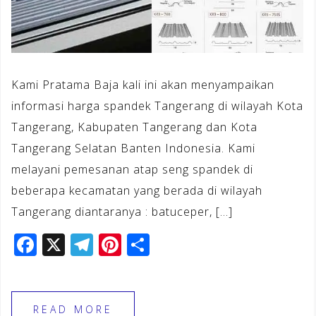
Kami Pratama Baja kali ini akan menyampaikan
informasi harga spandek Tangerang di wilayah Kota
Tangerang, Kabupaten Tangerang dan Kota
Tangerang Selatan Banten Indonesia. Kami
melayani pemesanan atap seng spandek di
beberapa kecamatan yang berada di wilayah
Tangerang diantaranya : batuceper, […]
F
X
T
Pi
S
a
el
n
h
c
e
te
ar
e
gr
r
e
READ MORE