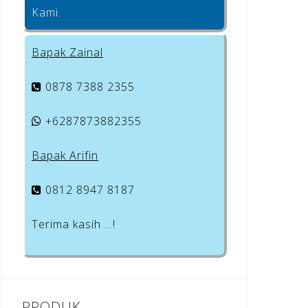
Kami.
Bapak Zainal
0878 7388 2355
+6287873882355
Bapak Arifin
0812 8947 8187
Terima kasih …!
PRODUK