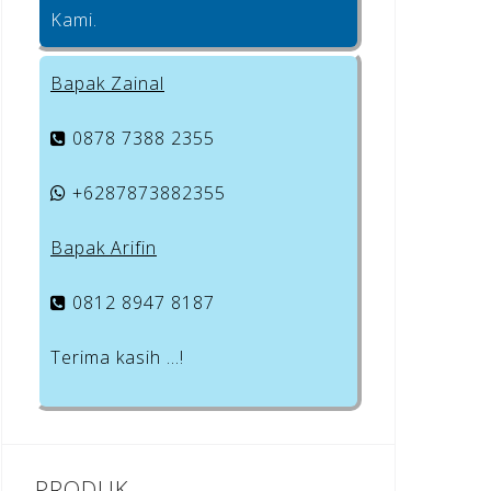
Kami.
Bapak Zainal
0878 7388 2355
+6287873882355
Bapak Arifin
0812 8947 8187
Terima kasih …!
PRODUK