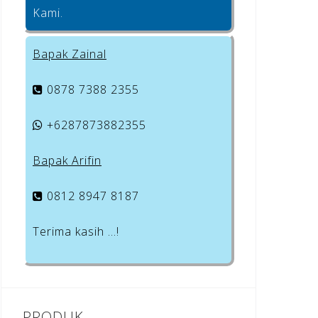
Kami.
Bapak Zainal
0878 7388 2355
+6287873882355
Bapak Arifin
0812 8947 8187
Terima kasih …!
PRODUK